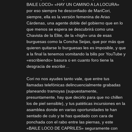
BAILE LOCO» «HAY UN CAMINO A LA LOCURA»
por eso siempre he desconfiado de MariCori,
siempre, ella es la versión femenina de Arias
Cárdenas, una agente doble del gobierno que en lo
que menos se espera se descubrirá como una
Chavista de la Elite, de la «high» una de esas
burguesas como la Concha Seijas, que por más que
quieren quitarse lo burguesas les es imposible, y que
a la final la tenemos vomitando la bilis por YouTube y
«escribiendo» basura o en cuanto foro tiene la
desgracia de escribir…
Cori no nos ayudes tanto vale, que entre tus
llamadas telefónicas delincuencialmente grabadas
planeando tramoyas (supuestamente,
presuntamente, hay que decirlo para que no chillen
los de piel sensible), y tus patéticas incursiones en la
asamblea donde en varias oportunidades te han
sentado de culo y te has quedado con cara de
ponchada con el rabo entre las piernas, y este
«BAILE LOCO DE CAPRILES» seguramente con