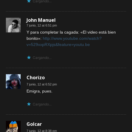
Cargando...
John Manuel
7 junio, 12 at 6:51 pm
Y para completar la cagada: «El video está bien
bonito»:
http://www.youtube.com/watch?
v=529xxpRXpjs&feature=youtu.be
Cargando...
Chorizo
7 junio, 12 at 6:52 pm
Emigra, pues.
Cargando...
Golcar
7 junio, 12 at 8:38 pm