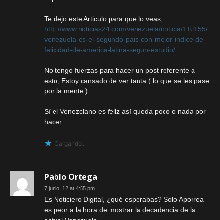
Te dejo este Articulo para que lo veas,
http://www.noticias24.com/venezuela/noticia/110155/
venezuela-es-el-segundo-pais-con-mejor-indice-de-
felicidad-de-america-latina-segun-estudio/
No tengo fuerzas para hacer un post referente a
esto, Estoy cansado de ver tanta ( lo que se les pase
por la mente ).
Sí el Venezolano es feliz así queda poco o nada por
hacer.
Cargando...
Pablo Ortega
7 junio, 12 at 4:55 pm
Es Noticiero Digital, ¿qué esperabas? Solo Aporrea
es peor a la hora de mostrar la decadencia de la
actual Venezuela.