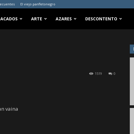
recuentes
El viejo panfletonegro
TACADOS
ARTE
AZARES
DESCONTENTO
1519
0
an vaina