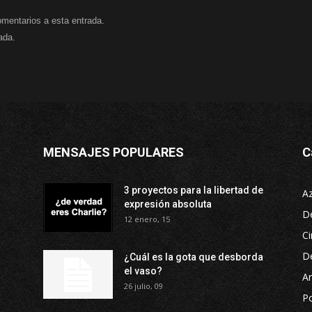
omentarios a esta entrada.
ada.
MENSAJES POPULARES
C
3 proyectos para la libertad de
A
expresión absoluta
D
12 enero, 15
Ci
D
¿Cuál es la gota que desborda
el vaso?
Ar
26 julio, 09
P