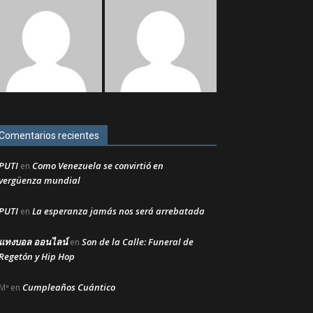
Comentarios recientes
PUTI
Como Venezuela se convirtió en
en
vergüenza mundial
PUTI
La esperanza jamás nos será arrebatada
en
แทงบอล ออนไลน์
Son de la Calle: Funeral de
en
Regetón y Hip Hop
Cumpleaños Cuántico
Mª
en