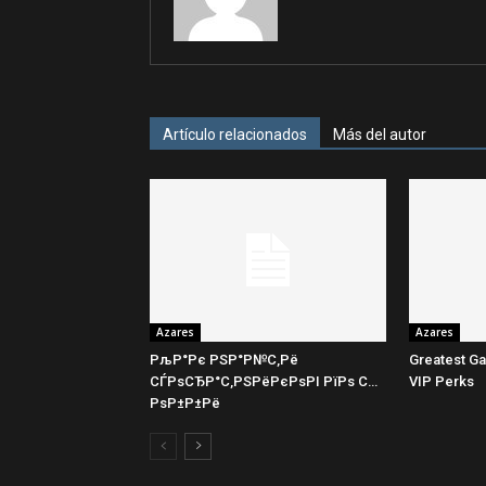
Artículo relacionados
Más del autor
Azares
Azares
РљР°Рє РЅР°Р№С‚Рё
Greatest Ga
СЃРѕСЂР°С‚РЅРёРєРѕРІ РїРѕ С…
VIP Perks
РѕР±Р±Рё