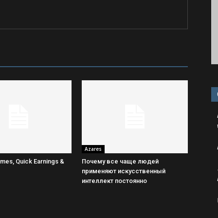
Azares
mes, Quick Earnings &
Почему все чаще людей
применяют искусственный
интеллект постоянно