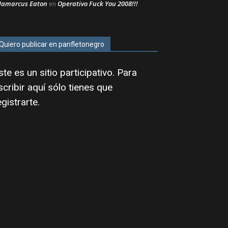
Jamarcus Eaton
Operativo Fuck You 2008!!!
en
Quiero publicar en panfletonegro
ste es un sitio participativo. Para
scribir aquí sólo tienes que
egistrarte
.