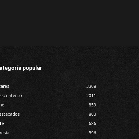
ategoría popular
zares
3308
escontento
2011
ne
859
estacados
803
te
686
oesía
596