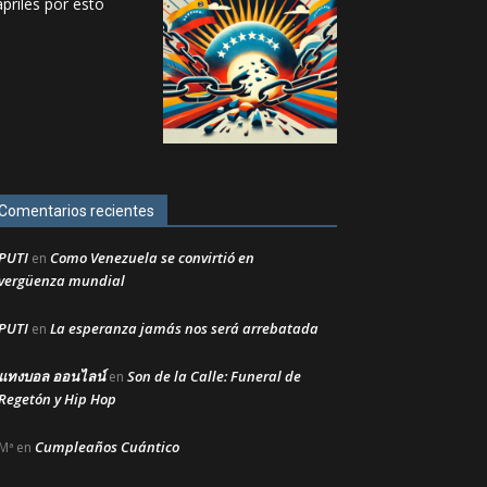
Comentarios recientes
PUTI
Como Venezuela se convirtió en
en
vergüenza mundial
PUTI
La esperanza jamás nos será arrebatada
en
แทงบอล ออนไลน์
Son de la Calle: Funeral de
en
Regetón y Hip Hop
Cumpleaños Cuántico
Mª
en