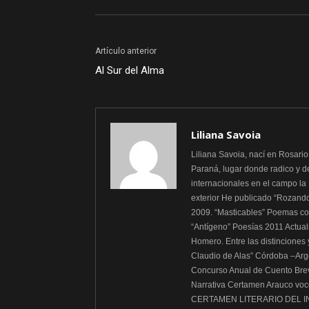
Artículo anterior
Al Sur del Alma
Liliana Savoia
Liliana Savoia, nací en Rosario
Paraná, lugar donde radico y d
internacionales en el campo la L
exterior He publicado “Rozando
2009. “Masticables” Poemas c
“Antígeno” Poesías 2011 Actualme
Homero. Entre las distinciones
Claudio de Alas” Córdoba –Arg
Concurso Anual de Cuento Brev
Narrativa Certamen Arauco voc
CERTAMEN LITERARIO DEL INMI