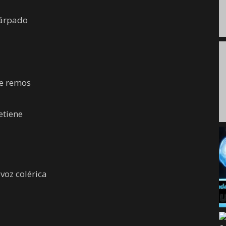
párpado
de remos
etiene
voz colérica