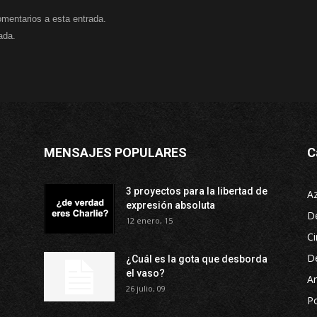
omentarios a esta entrada.
ada.
MENSAJES POPULARES
C
3 proyectos para la libertad de
A
expresión absoluta
D
12 enero, 15
Ci
D
¿Cuál es la gota que desborda
el vaso?
Ar
26 julio, 09
P