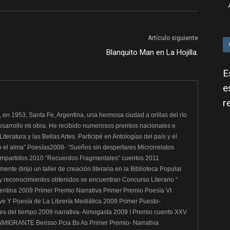
Artículo siguiente
Blanquito Man en La Hojilla.
E
e
r
, en 1953, Santa Fe, Argentina, una hermosa ciudad a orillas del río
esarrollo mi obra. He recibido numerosos premios nacionales e
iteratura y las Bellas Artes. Participé en Antologías del país y el
 el alma” Poesías2008- “Sueños sin despertares Microrrelatos
ompartidos 2010 “Recuerdos Fragmentales” cuentos 2011
nte dirijo un taller de creación literaria en la Biblioteca Popular
 y reconocimientos obtenidos se encuentran Concurso Literario “
entina 2009 Primer Premio Narrativa Primer Premio Poesía VI
e Y Poesía de La Librería Mediática 2009 Primer Puesto-
es del tiempo 2009 narrativa- Aimogasta 2009 I Premio cuento XXV
GRANTE Berisso Pcia Bs As Primer Premio- Narrativa