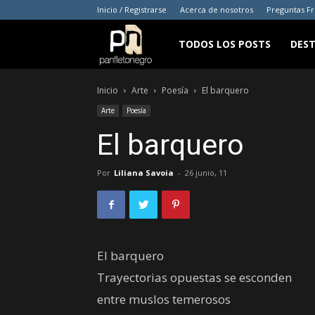
Inicio / Registrarse
Acerca de nosotros
Preguntas F
panfletonegro
TODOS LOS POSTS
DES
Inicio
Arte
Poesía
El barquero
Arte
Poesía
El barquero
Por
Liliana Savoia
-
26 junio, 11
El barquero
Trayectorias opuestas se esconden
entre muslos temerosos