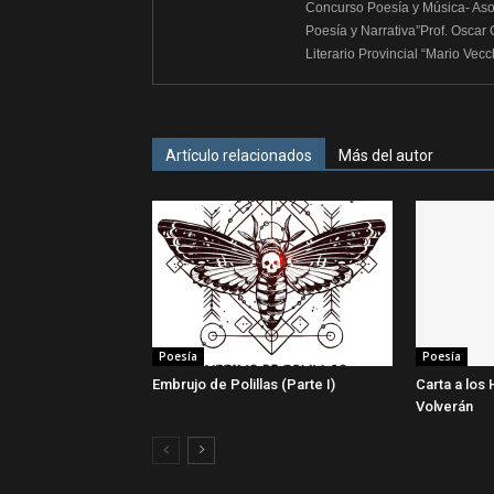
Concurso Poesía y Música- Aso
Poesía y Narrativa”Prof. Oscar
Literario Provincial “Mario Vec
Artículo relacionados
Más del autor
Poesía
Poesía
Embrujo de Polillas (Parte I)
Carta a los 
Volverán