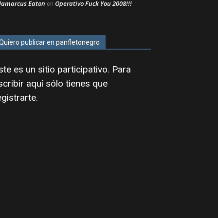
Jamarcus Eaton
Operativo Fuck You 2008!!!
en
Quiero publicar en panfletonegro
ste es un sitio participativo. Para
scribir aquí sólo tienes que
egistrarte
.