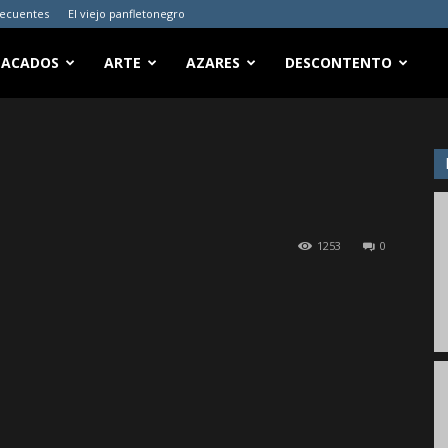
recuentes
El viejo panfletonegro
TACADOS
ARTE
AZARES
DESCONTENTO
1253
0