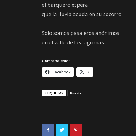
el barquero espera
que la lluvia acuda en su socorro
………………………………………………..
Solo somos pasajeros anónimos
en el valle de las lágrimas.
Comparte esto:
Facebook
X
ETIQUETAS
Poesía