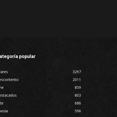
ategoría popular
zares
3297
escontento
2011
ne
859
estacados
803
te
686
oesía
596