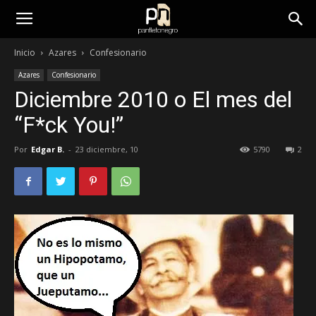
panfletonegro
Inicio
Azares
Confesionario
Azares
Confesionario
Diciembre 2010 o El mes del
“F*ck You!”
Por
Edgar B.
-
23 diciembre, 10
5790
2