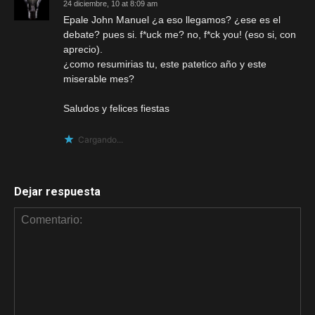
24 diciembre, 10 at 8:09 am
Epale John Manuel ¿a eso llegamos? ¿ese es el
debate? pues si. f*uck me? no, f*ck you! (eso si, con
aprecio).
¿como resumirias tu, este patetico año y este
miserable mes?
Saludos y felices fiestas
Cargando...
Dejar respuesta