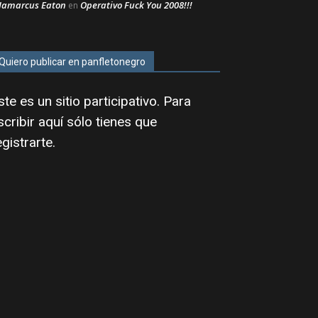
Jamarcus Eaton
Operativo Fuck You 2008!!!
en
Quiero publicar en panfletonegro
ste es un sitio participativo. Para
scribir aquí sólo tienes que
egistrarte
.