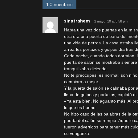
1 Comentario
sinatrahem
2 mayo, 10 at 3:58 pm
Había una vez dos puertas en la mism
otra era una puerta de baño del mont
una vida de perros. La casa estaba l
arrearles portazos y golpes día tras d
Cada noche, cuando todos dormían, l
puerta de salón se mostraba siempre h
tranquilizaba diciendo:
No te preocupes, es normal; son niñ
cambiará a mejor.
Y la puerta de salón se calmaba por a
llena de golpes y portazos, explotó di
«Ya está bien. No aguanto más. Al p
lo que es bueno.
No hizo caso de las palabras de la otr
puerta del sálón se rompió. Aquello c
fueron advertidos para tener más cuid
su venganza.