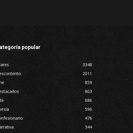
ategoría popular
zares
3348
escontento
2011
ne
859
estacados
803
te
686
oesía
596
nfesionario
476
rrativa
344