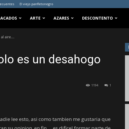
recuentes
El viejo panfletonegro
TACADOS
ARTE
AZARES
DESCONTENTO
al aire….
solo es un desahogo
1194
1
nadie lee esto, asi como tambien me gustaria que
an su opinion, en fin…..es dificel formar parte de