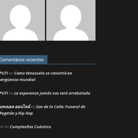
Comentarios recientes
PUTI
Como Venezuela se convirtió en
en
vergüenza mundial
PUTI
La esperanza jamás nos será arrebatada
en
แทงบอล ออนไลน์
Son de la Calle: Funeral de
en
Regetón y Hip Hop
Cumpleaños Cuántico
Mª
en