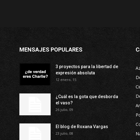
MENSAJES POPULARES
C
3 proyectos para la libertad de
A
expresión absoluta
D
12 enero, 15
Ci
D
¿Cuál es la gota que desborda
el vaso?
Ar
26 julio, 09
P
Co
El blog de Roxana Vargas
Na
23 julio, 08