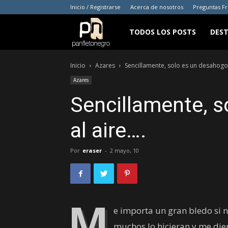
Inicio / Registrarse
Acerca de nosotros
Preguntas F
panfletonegro
TODOS LOS POSTS
DES
Inicio
Azares
Sencillamente, solo es un desahogo 
Azares
Sencillamente, 
al aire….
Por
eraser
-
2 mayo, 10
M
e importa un gran bledo si 
muchos lo hicieran y me dier