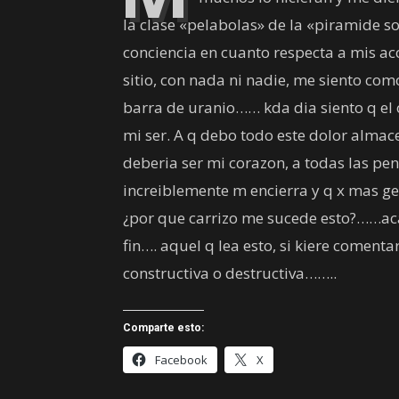
la clase «pelabolas» de la «piramide so
conciencia en cuanto respecta a mis acc
sitio, con nada ni nadie, me siento 
barra de uranio…… kda dia siento q el 
mi ser. A q debo todo este dolor almace
deberia ser mi corazon, a todas las pe
increiblemente m encierra y q x mas g
¿por que carrizo me sucede esto?……aca
fin…. aquel q lea esto, si kiere comenta
constructiva o destructiva……..
Comparte esto:
Facebook
X