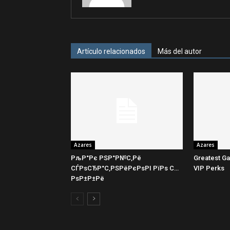
Artículo relacionados
Más del autor
Azares
Azares
РљР°Рє РЅР°Р№С‚Рё
Greatest Ga
СЃРѕСЂР°С‚РЅРёРєРѕРІ РїРѕ С…
VIP Perks
РѕР±Р±Рё