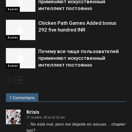
применяют искусственный
интеллект постоянно
Azares
Chicken Path Games Added bonus
292 five hundred INR
Azares
Почему все чаще пользователей
применяют искусственный
интеллект постоянно
Azares
1 Comentario
Krisis
27 octubre, 08 at 10:12 am
…No está mal, pero me dejaste en ascuas… chapter
two?