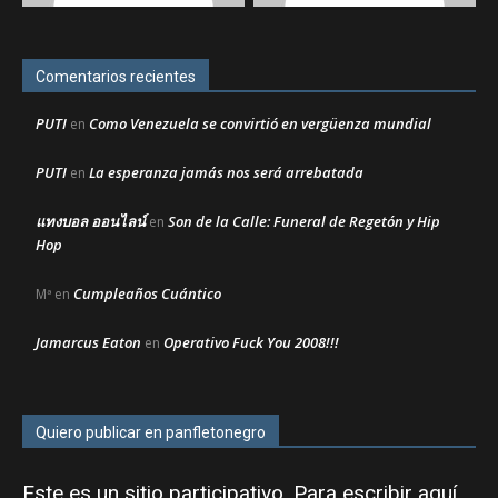
Comentarios recientes
PUTI
Como Venezuela se convirtió en vergüenza mundial
en
PUTI
La esperanza jamás nos será arrebatada
en
แทงบอล ออนไลน์
Son de la Calle: Funeral de Regetón y Hip
en
Hop
Cumpleaños Cuántico
Mª
en
Jamarcus Eaton
Operativo Fuck You 2008!!!
en
Quiero publicar en panfletonegro
Este es un sitio participativo. Para escribir aquí