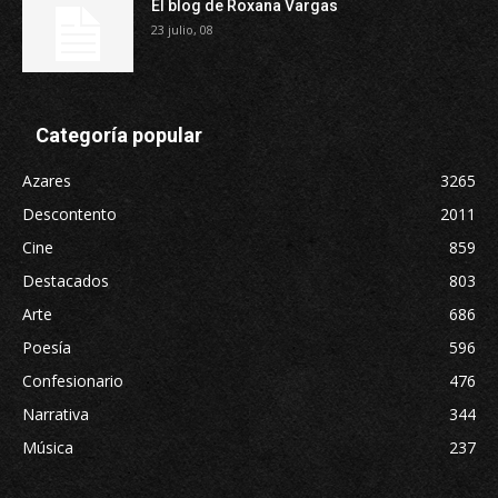
El blog de Roxana Vargas
23 julio, 08
Categoría popular
Azares
3265
Descontento
2011
Cine
859
Destacados
803
Arte
686
Poesía
596
Confesionario
476
Narrativa
344
Música
237