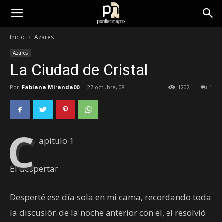
panfletonegro
Inicio
Azares
Azares
La Ciudad de Cristal
Por
Fabiana Miranda00
-
27 octubre, 08
1202
1
C
apítulo 1
El despertar
Desperté ese día sola en mi cama, recordando toda
la discusión de la noche anterior con el, el resolvió