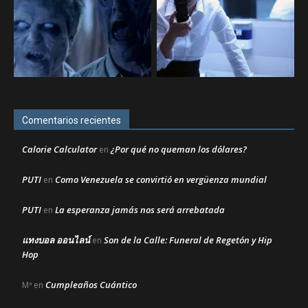
Comentarios recientes
Calorie Calculator
¿Por qué no queman los dólares?
en
PUTI
Como Venezuela se convirtió en vergüenza mundial
en
PUTI
La esperanza jamás nos será arrebatada
en
แทงบอล ออนไลน์
Son de la Calle: Funeral de Regetón y Hip
en
Hop
Cumpleaños Cuántico
Mª
en