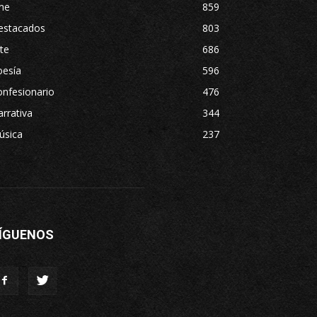
ne
859
estacados
803
te
686
oesía
596
nfesionario
476
rrativa
344
úsica
237
ÍGUENOS