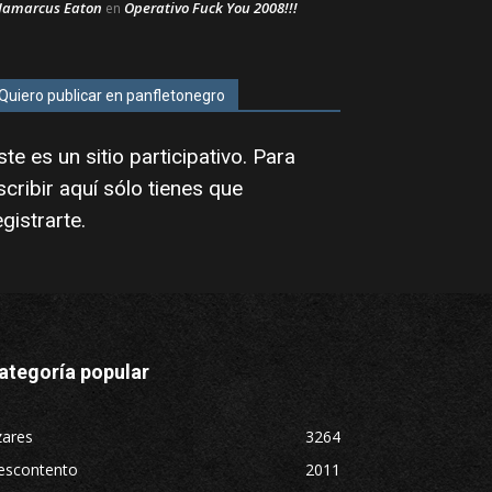
Jamarcus Eaton
Operativo Fuck You 2008!!!
en
Quiero publicar en panfletonegro
ste es un sitio participativo. Para
scribir aquí sólo tienes que
egistrarte
.
ategoría popular
zares
3264
escontento
2011