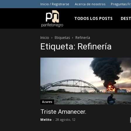
Inicio / Registrarse
Acerca de nosotros
Preguntas F
panfletonegro
TODOS LOS POSTS
DES
Inicio
Etiquetas
Refinería
Etiqueta: Refinería
Azares
Triste Amanecer.
Melito
-
28 agosto, 12