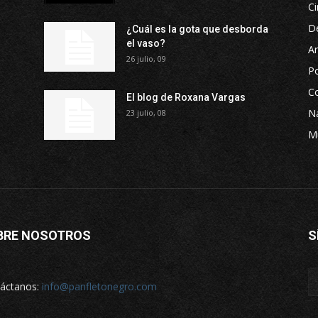
Ci
D
¿Cuál es la gota que desborda
el vaso?
Ar
26 julio, 09
P
Co
El blog de Roxana Vargas
Na
23 julio, 08
M
BRE NOSOTROS
S
áctanos:
info@panfletonegro.com