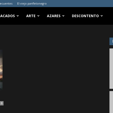
recuentes
El viejo panfletonegro
TACADOS
ARTE
AZARES
DESCONTENTO
0