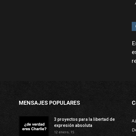
E
e
r
MENSAJES POPULARES
C
3 proyectos para la libertad de
A
expresión absoluta
D
12 enero, 15