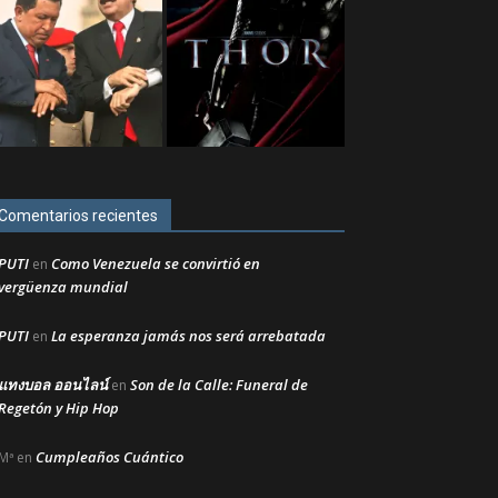
Comentarios recientes
PUTI
Como Venezuela se convirtió en
en
vergüenza mundial
PUTI
La esperanza jamás nos será arrebatada
en
แทงบอล ออนไลน์
Son de la Calle: Funeral de
en
Regetón y Hip Hop
Cumpleaños Cuántico
Mª
en