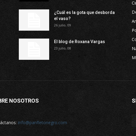
Ci
D
¿Cuál es la gota que desborda
el vaso?
Ar
26 julio, 09
P
Co
El blog de Roxana Vargas
Na
23 julio, 08
M
BRE NOSOTROS
S
áctanos:
info@panfletonegro.com