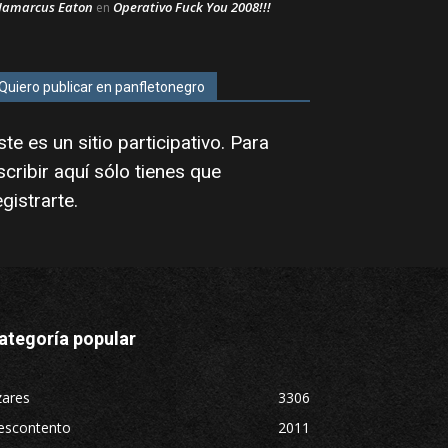
Jamarcus Eaton
Operativo Fuck You 2008!!!
en
Quiero publicar en panfletonegro
ste es un sitio participativo. Para
scribir aquí sólo tienes que
egistrarte
.
ategoría popular
zares
3306
escontento
2011