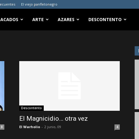
recuentes
El viejo panfletonegro
TACADOS
ARTE
AZARES
DESCONTENTO
Descontento
El Magnicidio… otra vez
El Warholio
-
2 junio, 09
8
4