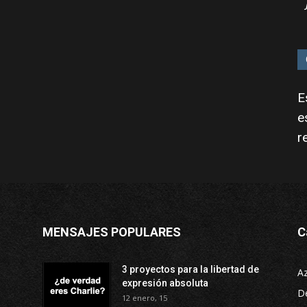
E
e
r
MENSAJES POPULARES
C
3 proyectos para la libertad de
A
expresión absoluta
D
12 enero, 15