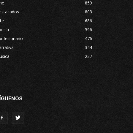
ne
859
estacados
803
te
686
oesía
596
nfesionario
476
rrativa
344
úsica
237
ÍGUENOS