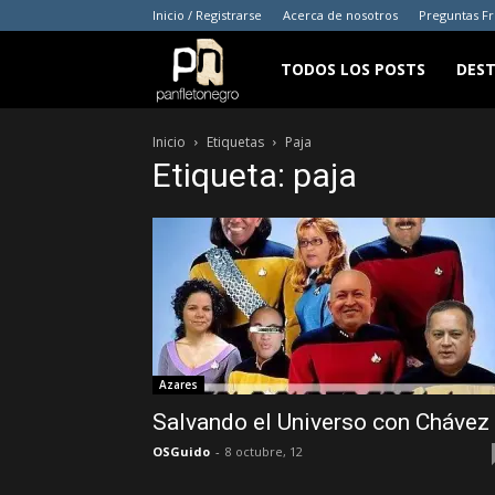
Inicio / Registrarse
Acerca de nosotros
Preguntas F
panfletonegro
TODOS LOS POSTS
DES
Inicio
Etiquetas
Paja
Etiqueta: paja
Azares
Salvando el Universo con Chávez
OSGuido
-
8 octubre, 12