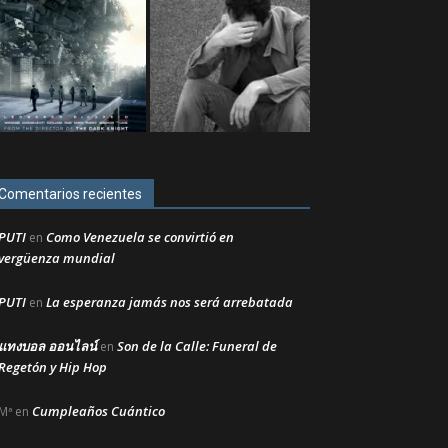
Comentarios recientes
PUTI
Como Venezuela se convirtió en
en
vergüenza mundial
PUTI
La esperanza jamás nos será arrebatada
en
แทงบอล ออนไลน์
Son de la Calle: Funeral de
en
Regetón y Hip Hop
Cumpleaños Cuántico
Mª
en