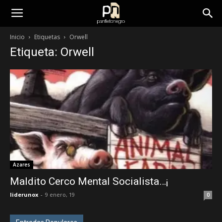
panfletonegro
Inicio
Etiquetas
Orwell
Etiqueta: Orwell
Azares
Maldito Cerco Mental Socialista…¡
liderunox
-
9 enero, 19
0