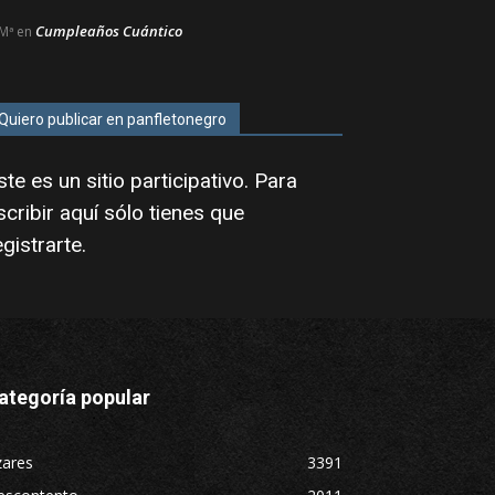
Cumpleaños Cuántico
Mª
en
Quiero publicar en panfletonegro
ste es un sitio participativo. Para
scribir aquí sólo tienes que
egistrarte
.
ategoría popular
zares
3391