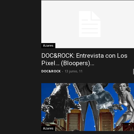
Azares
DOC&ROCK: Entrevista con Los
Pixel… (Bloopers)…
DOC&ROCK
-
13 junio, 11
Azares