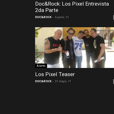
Doc&Rock: Los Pixel Entrevista
2da Parte
DOC&ROCK
-
6 junio, 11
Azares
Los Pixel Teaser
DOC&ROCK
-
31 mayo, 11