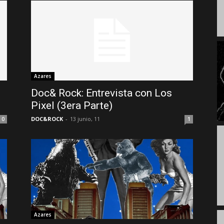
Azares
Doc& Rock: Entrevista con Los
Pixel (3era Parte)
DOC&ROCK
-
13 junio, 11
0
1
Azares