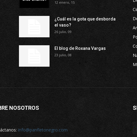
D
12 enero, 15
Ci
D
¿Cuál es la gota que desborda
el vaso?
Ar
26 julio, 09
P
Co
El blog de Roxana Vargas
Na
23 julio, 08
M
BRE NOSOTROS
S
áctanos:
info@panfletonegro.com