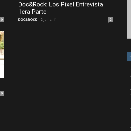
Doc&Rock: Los Pixel Entrevista
1era Parte
DOC&ROCK
-
2 junio, 11
0
2
0