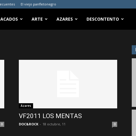
recuentes
El viejo panfletonegro
TACADOS
ARTE
AZARES
DESCONTENTO
Azares
VF2011 LOS MENTAS
DOC&ROCK
-
18 octubre, 11
0
0