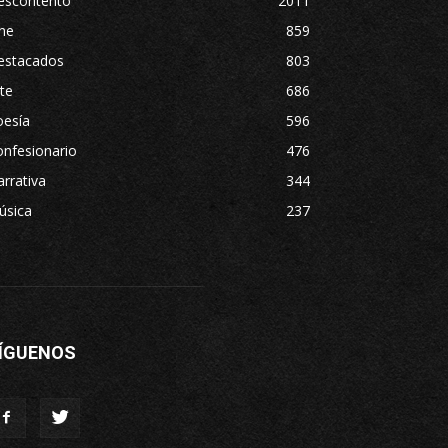
escontento
2011
ne
859
estacados
803
te
686
oesía
596
nfesionario
476
rrativa
344
úsica
237
ÍGUENOS