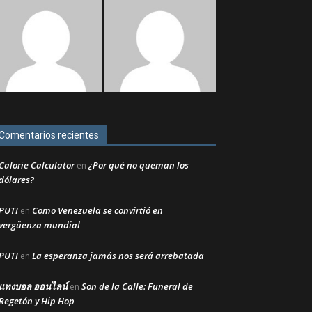
Comentarios recientes
Calorie Calculator
¿Por qué no queman los
en
dólares?
PUTI
Como Venezuela se convirtió en
en
vergüenza mundial
PUTI
La esperanza jamás nos será arrebatada
en
แทงบอล ออนไลน์
Son de la Calle: Funeral de
en
Regetón y Hip Hop