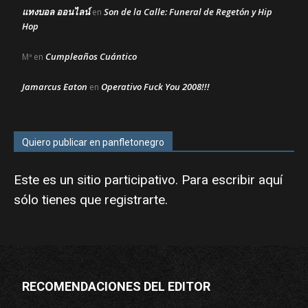
แทงบอล ออนไลน์
Son de la Calle: Funeral de Regetón y Hip
en
Hop
Cumpleaños Cuántico
Mª
en
Jamarcus Eaton
Operativo Fuck You 2008!!!
en
Quiero publicar en panfletonegro
Este es un sitio participativo. Para escribir aquí
sólo tienes que
registrarte
.
RECOMENDACIONES DEL EDITOR