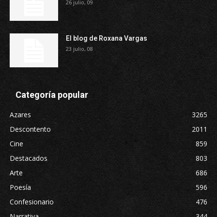
26 julio, 09
El blog de Roxana Vargas
23 julio, 08
Categoría popular
Azares
3265
Descontento
2011
Cine
859
Destacados
803
Arte
686
Poesía
596
Confesionario
476
Narrativa
344