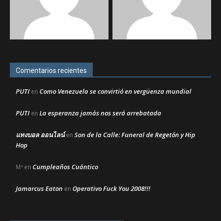
Comentarios recientes
PUTI
Como Venezuela se convirtió en vergüenza mundial
en
PUTI
La esperanza jamás nos será arrebatada
en
แทงบอล ออนไลน์
Son de la Calle: Funeral de Regetón y Hip
en
Hop
Cumpleaños Cuántico
Mª
en
Jamarcus Eaton
Operativo Fuck You 2008!!!
en