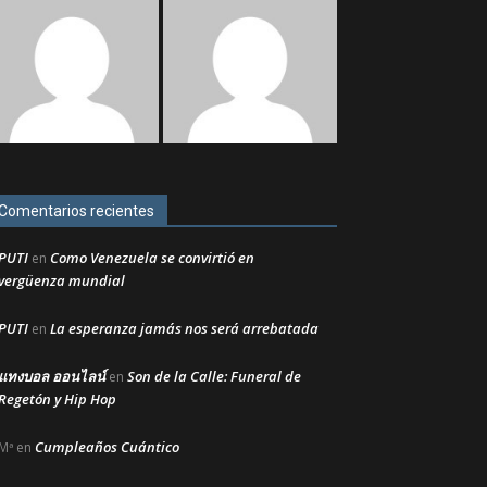
Comentarios recientes
PUTI
Como Venezuela se convirtió en
en
vergüenza mundial
PUTI
La esperanza jamás nos será arrebatada
en
แทงบอล ออนไลน์
Son de la Calle: Funeral de
en
Regetón y Hip Hop
Cumpleaños Cuántico
Mª
en