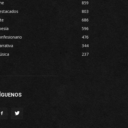
ne
859
estacados
803
te
686
oesía
596
nfesionario
476
rrativa
344
úsica
237
ÍGUENOS