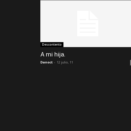
Descontento
A mi hija.
Danoct
-
12 julio, 11