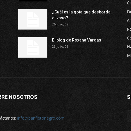
Ci
D
¿Cuál es la gota que desborda
el vaso?
Ar
26 julio, 09
P
Co
El blog de Roxana Vargas
Na
23 julio, 08
M
BRE NOSOTROS
S
áctanos:
info@panfletonegro.com