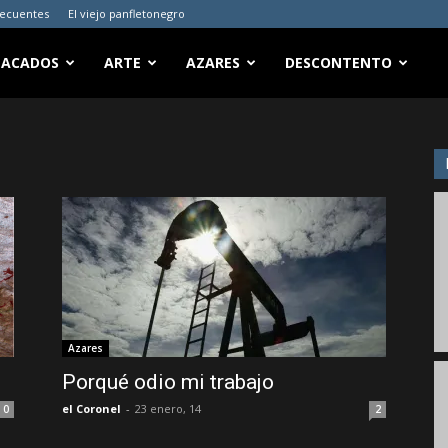
recuentes
El viejo panfletonegro
TACADOS
ARTE
AZARES
DESCONTENTO
Azares
Porqué odio mi trabajo
el Coronel
-
23 enero, 14
0
2