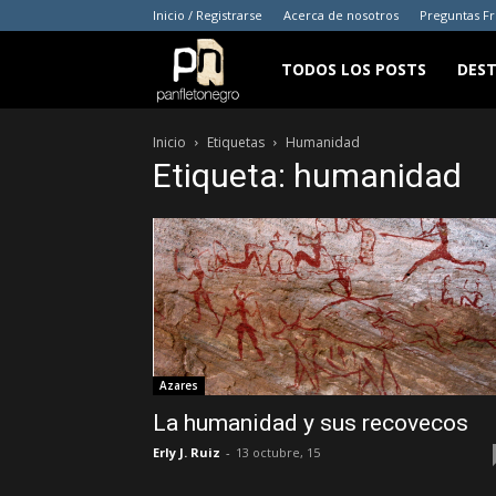
Inicio / Registrarse
Acerca de nosotros
Preguntas F
panfletonegro
TODOS LOS POSTS
DES
Inicio
Etiquetas
Humanidad
Etiqueta: humanidad
Azares
La humanidad y sus recovecos
Erly J. Ruiz
-
13 octubre, 15