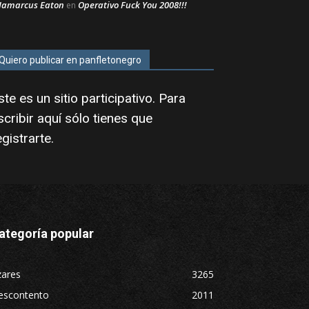
Jamarcus Eaton
Operativo Fuck You 2008!!!
en
Quiero publicar en panfletonegro
ste es un sitio participativo. Para
scribir aquí sólo tienes que
egistrarte
.
ategoría popular
zares
3265
escontento
2011