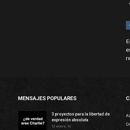
E
e
r
MENSAJES POPULARES
C
3 proyectos para la libertad de
A
expresión absoluta
D
12 enero, 15