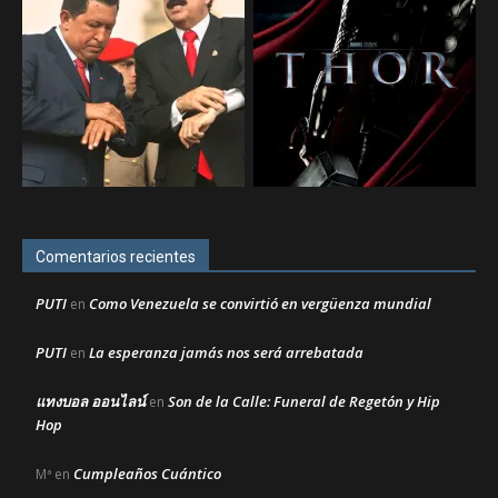
Comentarios recientes
PUTI
Como Venezuela se convirtió en vergüenza mundial
en
PUTI
La esperanza jamás nos será arrebatada
en
แทงบอล ออนไลน์
Son de la Calle: Funeral de Regetón y Hip
en
Hop
Cumpleaños Cuántico
Mª
en