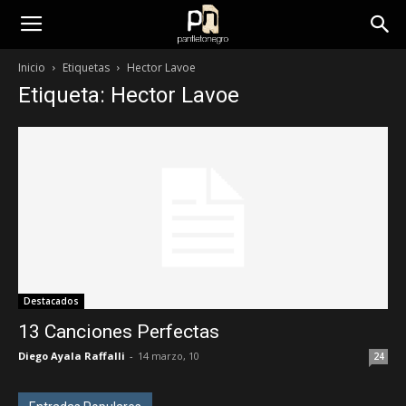
panfletonegro
Inicio
Etiquetas
Hector Lavoe
Etiqueta: Hector Lavoe
Destacados
13 Canciones Perfectas
Diego Ayala Raffalli
-
14 marzo, 10
24