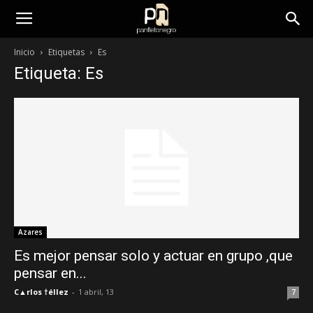
panfletonegro
Inicio
Etiquetas
Es
Etiqueta: Es
Azares
Es mejor pensar solo y actuar en grupo ,que
pensar en...
C▲rlos †éllez
-
1 abril, 13
7