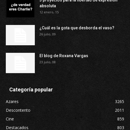
3 proyectos para la libertad de expresión
absoluta
12 enero, 15
¿Cuál es la gota que desborda el vaso?
26 julio, 09
El blog de Roxana Vargas
23 julio, 08
Categoría popular
Azares
3265
Descontento
2011
Cine
859
Destacados
803