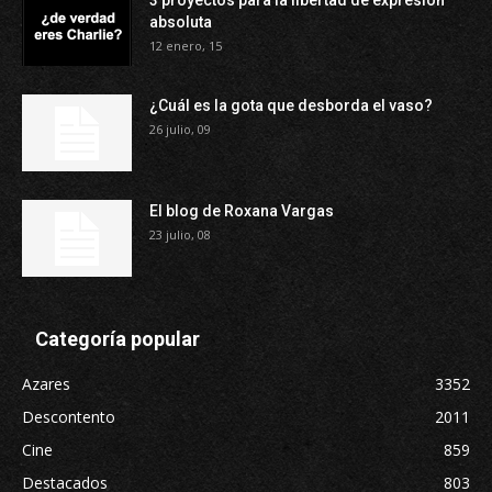
3 proyectos para la libertad de expresión
absoluta
12 enero, 15
¿Cuál es la gota que desborda el vaso?
26 julio, 09
El blog de Roxana Vargas
23 julio, 08
Categoría popular
Azares
3352
Descontento
2011
Cine
859
Destacados
803