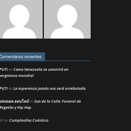
Comentarios recientes
PUTI
Como Venezuela se convirtió en
en
vergüenza mundial
PUTI
La esperanza jamás nos será arrebatada
en
แทงบอล ออนไลน์
Son de la Calle: Funeral de
en
Regetón y Hip Hop
Cumpleaños Cuántico
Mª
en