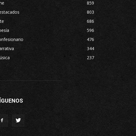
ne
859
estacados
803
te
686
oesía
596
nfesionario
476
rrativa
344
úsica
237
ÍGUENOS