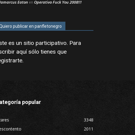
Jamarcus Eaton
Operativo Fuck You 2008!!!
en
Quiero publicar en panfletonegro
ste es un sitio participativo. Para
scribir aquí sólo tienes que
egistrarte
.
ategoría popular
zares
3348
escontento
2011