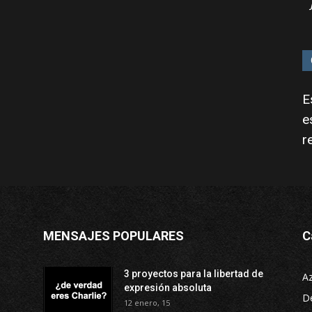
E
e
r
MENSAJES POPULARES
C
3 proyectos para la libertad de
A
expresión absoluta
D
12 enero, 15