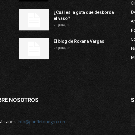
Ci
D
¿Cuál es la gota que desborda
el vaso?
Ar
26 julio, 09
P
Co
El blog de Roxana Vargas
Na
23 julio, 08
M
BRE NOSOTROS
S
áctanos:
info@panfletonegro.com