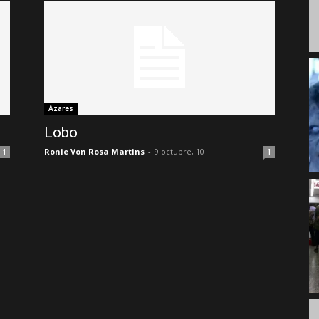
Azares
Lobo
Ronie Von Rosa Martins
-
9 octubre, 10
1
1