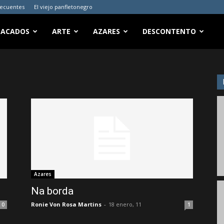
recuentes
El viejo panfletonegro
TACADOS
ARTE
AZARES
DESCONTENTO
Azares
Na borda
Ronie Von Rosa Martins
-
18 enero, 11
0
1