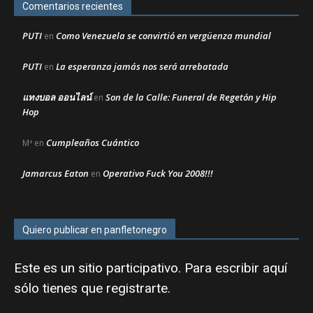
Comentarios recientes
PUTI
Como Venezuela se convirtió en vergüenza mundial
en
PUTI
La esperanza jamás nos será arrebatada
en
แทงบอล ออนไลน์
Son de la Calle: Funeral de Regetón y Hip
en
Hop
Cumpleaños Cuántico
Mª
en
Jamarcus Eaton
Operativo Fuck You 2008!!!
en
Quiero publicar en panfletonegro
Este es un sitio participativo. Para escribir aquí
sólo tienes que
registrarte
.