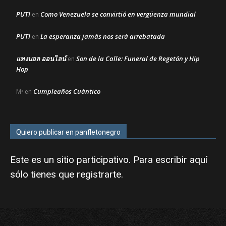
PUTI
Como Venezuela se convirtió en vergüenza mundial
en
PUTI
La esperanza jamás nos será arrebatada
en
แทงบอล ออนไลน์
Son de la Calle: Funeral de Regetón y Hip
en
Hop
Cumpleaños Cuántico
Mª
en
Quiero publicar en panfletonegro
Este es un sitio participativo. Para escribir aquí
sólo tienes que
registrarte
.