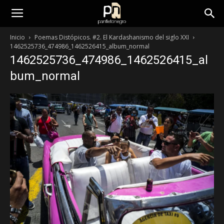
panfletonegro
Inicio
Poemas Distópicos. #2. El Kardashanismo del siglo XXI
1462525736_474986_1462526415_album_normal
1462525736_474986_1462526415_al
bum_normal