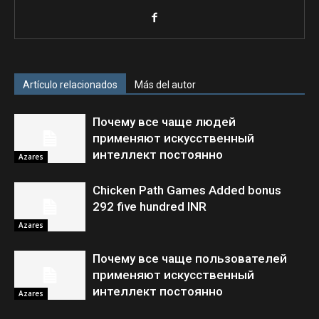
Artículo relacionados
Más del autor
Почему все чаще людей
применяют искусственный
интеллект постоянно
Azares
Chicken Path Games Added bonus
292 five hundred INR
Azares
Почему все чаще пользователей
применяют искусственный
интеллект постоянно
Azares