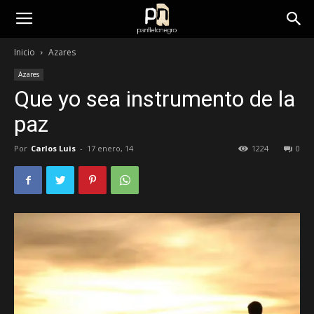
panfletonegro
Inicio
Azares
Azares
Que yo sea instrumento de la
paz
Por
Carlos Luis
-
17 enero, 14
1224
0