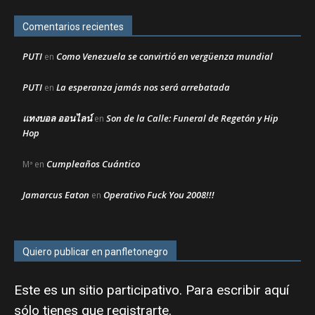
Comentarios recientes
PUTI
Como Venezuela se convirtió en vergüenza mundial
en
PUTI
La esperanza jamás nos será arrebatada
en
แทงบอล ออนไลน์
Son de la Calle: Funeral de Regetón y Hip
en
Hop
Cumpleaños Cuántico
Mª
en
Jamarcus Eaton
Operativo Fuck You 2008!!!
en
Quiero publicar en panfletonegro
Este es un sitio participativo. Para escribir aquí
sólo tienes que
registrarte
.