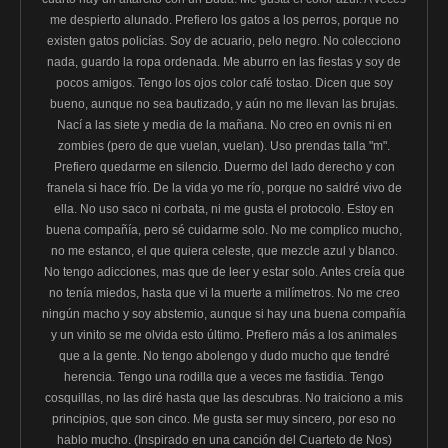
me despierto alunado. Prefiero los gatos a los perros, porque no
existen gatos policías. Soy de acuario, pelo negro. No colecciono
nada, guardo la ropa ordenada. Me aburro en las fiestas y soy de
pocos amigos. Tengo los ojos color café tostao. Dicen que soy
bueno, aunque no sea bautizado, y aún no me llevan las brujas.
Nací a las siete y media de la mañana. No creo en ovnis ni en
zombies (pero de que vuelan, vuelan). Uso prendas talla "m".
Prefiero quedarme en silencio. Duermo del lado derecho y con
franela si hace frío. De la vida yo me río, porque no saldré vivo de
ella. No uso saco ni corbata, ni me gusta el protocolo. Estoy en
buena compañía, pero sé cuidarme solo. No me complico mucho,
no me estanco, el que quiera celeste, que mezcle azul y blanco.
No tengo adicciones, mas que de leer y estar solo. Antes creía que
no tenía miedos, hasta que vi la muerte a milímetros. No me creo
ningún macho y soy abstemio, aunque si hay una buena compañía
y un vinito se me olvida esto último. Prefiero más a los animales
que a la gente. No tengo abolengo y dudo mucho que tendré
herencia. Tengo una rodilla que a veces me fastidia. Tengo
cosquillas, no las diré hasta que las descubras. No traiciono a mis
principios, que son cinco. Me gusta ser muy sincero, por eso no
hablo mucho. (Inspirado en una canción del Cuarteto de Nos)