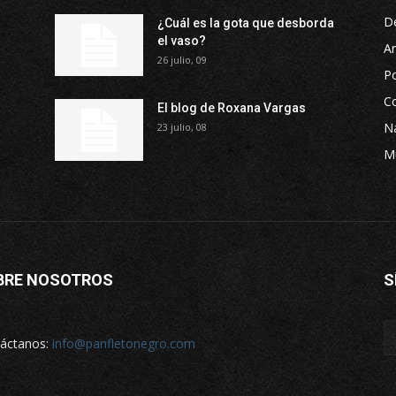
D
¿Cuál es la gota que desborda
el vaso?
Ar
26 julio, 09
P
Co
El blog de Roxana Vargas
Na
23 julio, 08
M
BRE NOSOTROS
S
áctanos:
info@panfletonegro.com