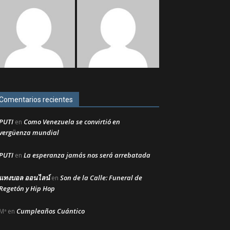
Comentarios recientes
PUTI
Como Venezuela se convirtió en
en
vergüenza mundial
PUTI
La esperanza jamás nos será arrebatada
en
แทงบอล ออนไลน์
Son de la Calle: Funeral de
en
Regetón y Hip Hop
Cumpleaños Cuántico
Mª
en