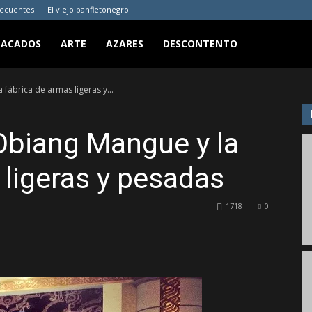
recuentes
El viejo panfletonegro
TACADOS
ARTE
AZARES
DESCONTENTO
fábrica de armas ligeras y...
Obiang Mangue y la
 ligeras y pesadas
1718
0