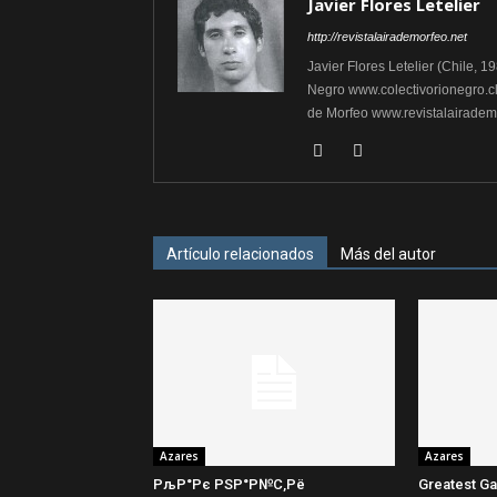
Javier Flores Letelier
http://revistalairademorfeo.net
Javier Flores Letelier (Chile, 1
Negro www.colectivorionegro.cl, 
de Morfeo www.revistalairademo
Artículo relacionados
Más del autor
Azares
Azares
РљР°Рє РЅР°Р№С‚Рё
Greatest Ga