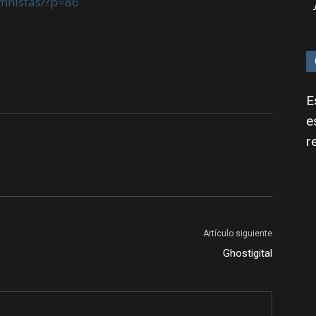
umnistas/?p=86
E
e
r
Artículo siguiente
Ghostigital