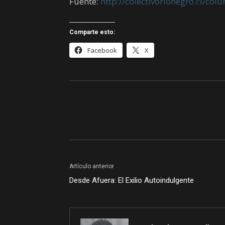
Fuente:
http://colectivorionegro.cl/col
Comparte esto:
Facebook
X
Artículo anterior
Desde Afuera: El Exilio Autoindulgente