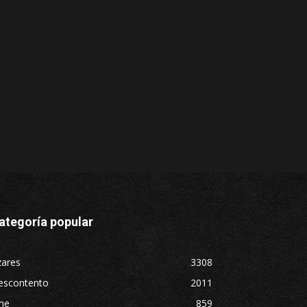
ategoría popular
zares
3308
escontento
2011
ne
859