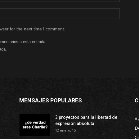
wser for the next time I comment.
omentarios a esta entrada.
ada.
MENSAJES POPULARES
C
3 proyectos para la libertad de
A
expresión absoluta
D
12 enero, 15
Ci