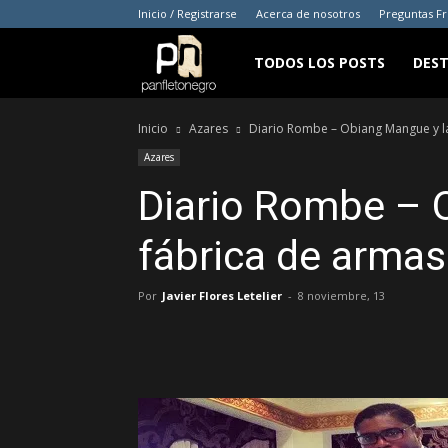
Inicio / Registrarse
Acerca de nosotros
Preguntas F
panfletonegro
TODOS LOS POSTS
DES
Inicio
Azares
Diario Rombe – Obiang Mangue y la 
Azares
Diario Rombe – 
fábrica de armas
Por
Javier Flores Letelier
-
8 noviembre, 13