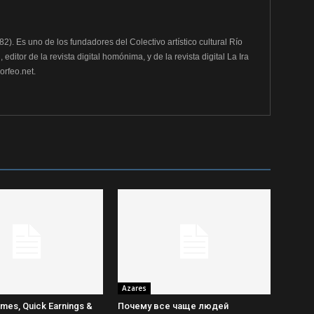
982). Es uno de los fundadores del Colectivo artístico cultural Río
editor de la revista digital homónima, y de la revista digital La Ira
rfeo.net.
Azares
mes, Quick Earnings &
Почему все чаще людей