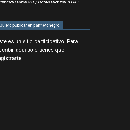
Jamarcus Eaton
Operativo Fuck You 2008!!!
en
Quiero publicar en panfletonegro
ste es un sitio participativo. Para
scribir aquí sólo tienes que
egistrarte
.