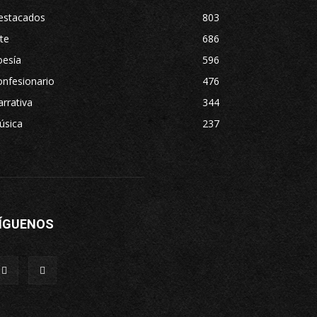
estacados
803
te
686
oesía
596
nfesionario
476
rrativa
344
úsica
237
ÍGUENOS