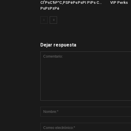
СЃРѕСЂР°С‚РЅРёРєРѕРІ РїРѕ С…
VIP Perks
РѕР±Р±Рё
Dejar respuesta