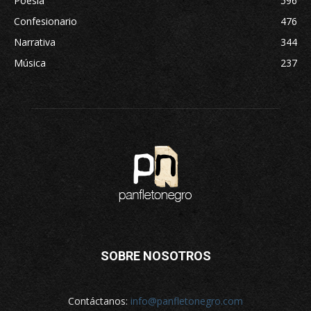
Poesía
596
Confesionario
476
Narrativa
344
Música
237
SOBRE NOSOTROS
Contáctanos:
info@panfletonegro.com