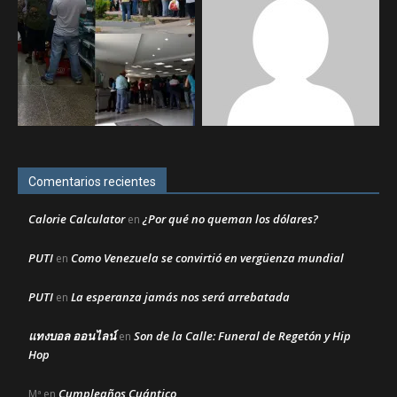
Comentarios recientes
Calorie Calculator
¿Por qué no queman los dólares?
en
PUTI
Como Venezuela se convirtió en vergüenza mundial
en
PUTI
La esperanza jamás nos será arrebatada
en
แทงบอล ออนไลน์
Son de la Calle: Funeral de Regetón y Hip
en
Hop
Cumpleaños Cuántico
Mª
en