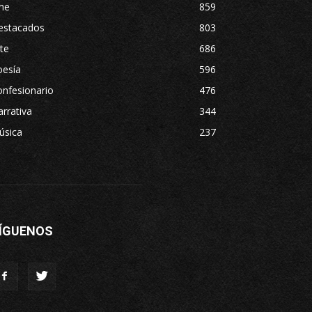
ne
859
estacados
803
te
686
oesía
596
nfesionario
476
rrativa
344
úsica
237
ÍGUENOS