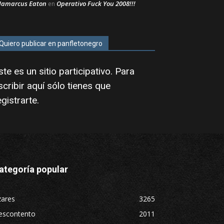
Jamarcus Eaton
Operativo Fuck You 2008!!!
en
Quiero publicar en panfletonegro
ste es un sitio participativo. Para
scribir aquí sólo tienes que
egistrarte
.
ategoría popular
zares
3265
escontento
2011