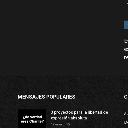
E
e
r
MENSAJES POPULARES
C
3 proyectos para la libertad de
A
expresión absoluta
D
12 enero, 15