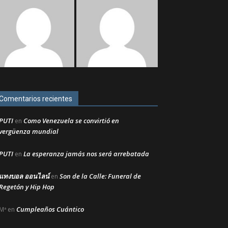
Comentarios recientes
PUTI
Como Venezuela se convirtió en
en
vergüenza mundial
PUTI
La esperanza jamás nos será arrebatada
en
แทงบอล ออนไลน์
Son de la Calle: Funeral de
en
Regetón y Hip Hop
Cumpleaños Cuántico
Mª
en