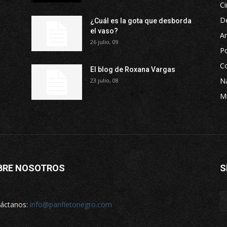
Ci
D
¿Cuál es la gota que desborda
el vaso?
Ar
26 julio, 09
P
Co
El blog de Roxana Vargas
Na
23 julio, 08
M
BRE NOSOTROS
S
áctanos:
info@panfletonegro.com