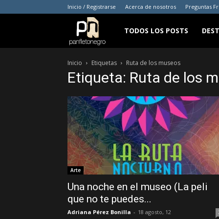
Inicio / Registrarse
Acerca de nosotros
Preguntas F
panfletonegro
TODOS LOS POSTS
DES
Inicio
Etiquetas
Ruta de los museos
Etiqueta: Ruta de los 
Arte
Una noche en el museo (La peli
que no te puedes...
Adriana Pérez Bonilla
-
18 agosto, 12