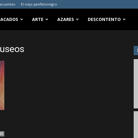
recuentes
El viejo panfletonegro
TACADOS
ARTE
AZARES
DESCONTENTO
museos
23