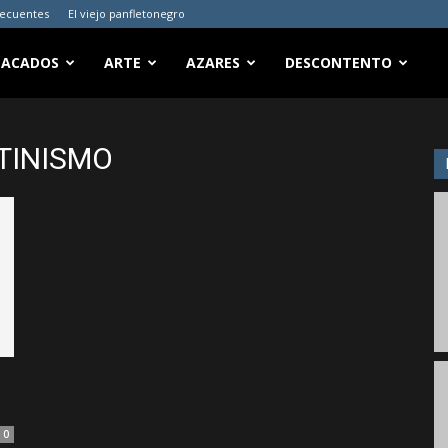
recuentes
El viejo panfletonegro
TACADOS
ARTE
AZARES
DESCONTENTO
STINISMO
0