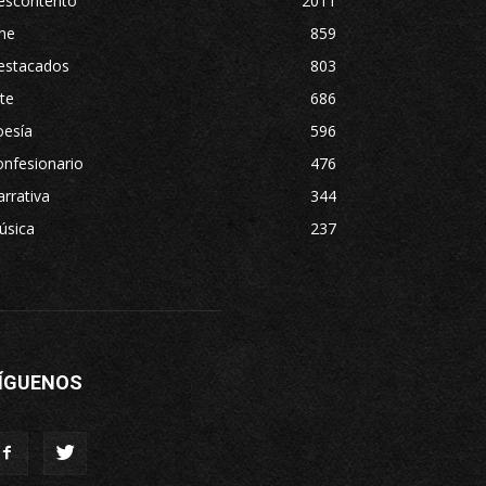
escontento
2011
ne
859
estacados
803
te
686
oesía
596
nfesionario
476
rrativa
344
úsica
237
ÍGUENOS