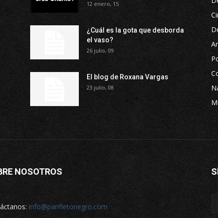
D
12 enero, 15
Ci
D
¿Cuál es la gota que desborda
el vaso?
Ar
26 julio, 09
P
Co
El blog de Roxana Vargas
Na
23 julio, 08
M
BRE NOSOTROS
S
áctanos:
info@panfletonegro.com