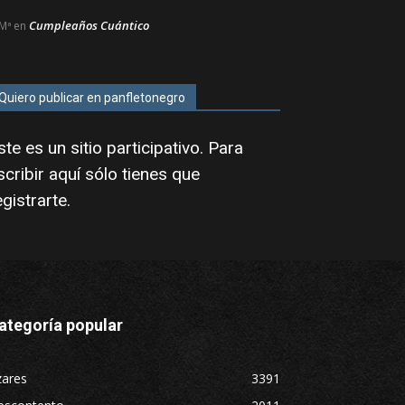
Cumpleaños Cuántico
Mª
en
Quiero publicar en panfletonegro
ste es un sitio participativo. Para
scribir aquí sólo tienes que
egistrarte
.
ategoría popular
zares
3391