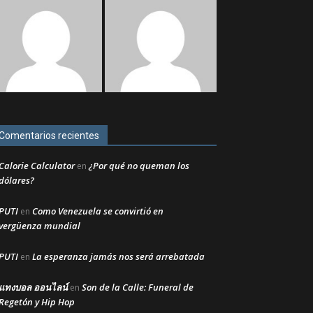
Comentarios recientes
Calorie Calculator
¿Por qué no queman los
en
dólares?
PUTI
Como Venezuela se convirtió en
en
vergüenza mundial
PUTI
La esperanza jamás nos será arrebatada
en
แทงบอล ออนไลน์
Son de la Calle: Funeral de
en
Regetón y Hip Hop