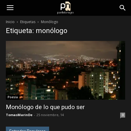
panfletonegro
Inicio
Etiquetas
Monólogo
Etiqueta: monólogo
Poesía
Monólogo de lo que pudo ser
TomasMarinDe
-
25 noviembre, 14
0