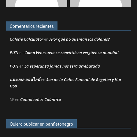
Comentarios recientes
Calorie Calculator
¿Por qué no queman los dólares?
en
PUTI
Como Venezuela se convirtió en vergüenza mundial
en
PUTI
La esperanza jamás nos será arrebatada
en
แทงบอล ออนไลน์
Son de la Calle: Funeral de Regetón y Hip
en
Hop
Cumpleaños Cuántico
Mª
en
Quiero publicar en panfletonegro