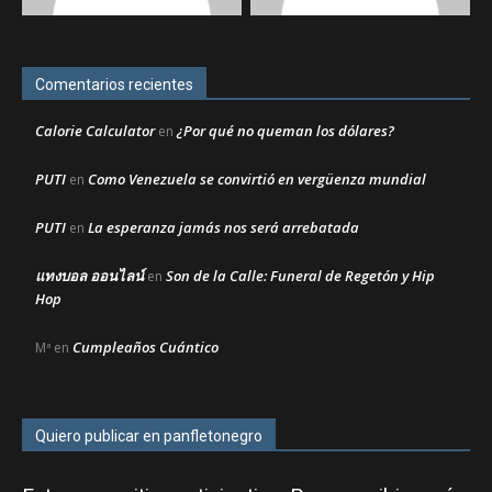
Comentarios recientes
Calorie Calculator
¿Por qué no queman los dólares?
en
PUTI
Como Venezuela se convirtió en vergüenza mundial
en
PUTI
La esperanza jamás nos será arrebatada
en
แทงบอล ออนไลน์
Son de la Calle: Funeral de Regetón y Hip
en
Hop
Cumpleaños Cuántico
Mª
en
Quiero publicar en panfletonegro