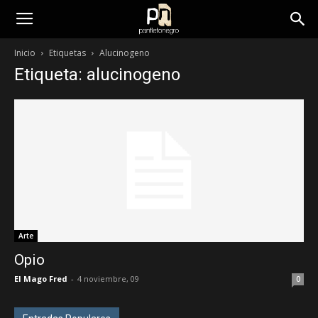
panfletonegro
Inicio
Etiquetas
Alucinogeno
Etiqueta: alucinogeno
Arte
Opio
El Mago Fred
-
4 noviembre, 09
0