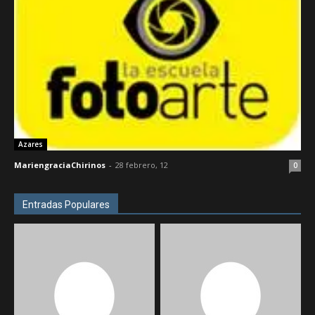
Azares
MariengraciaChirinos
-
28 febrero, 12
0
Entradas Populares