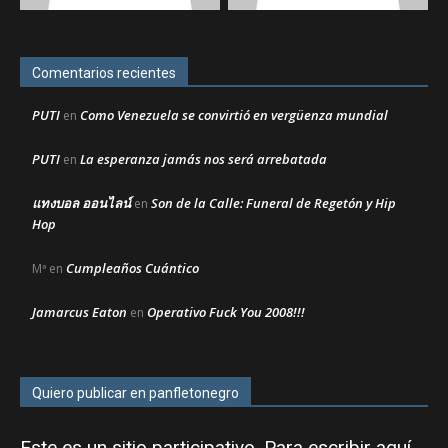
Comentarios recientes
PUTI
Como Venezuela se convirtió en vergüenza mundial
en
PUTI
La esperanza jamás nos será arrebatada
en
แทงบอล ออนไลน์
Son de la Calle: Funeral de Regetón y Hip
en
Hop
Cumpleaños Cuántico
Mª
en
Jamarcus Eaton
Operativo Fuck You 2008!!!
en
Quiero publicar en panfletonegro
Este es un sitio participativo. Para escribir aquí