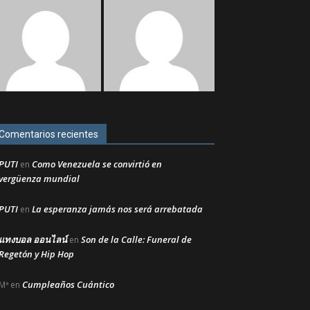
Comentarios recientes
PUTI
Como Venezuela se convirtió en
en
vergüenza mundial
PUTI
La esperanza jamás nos será arrebatada
en
แทงบอล ออนไลน์
Son de la Calle: Funeral de
en
Regetón y Hip Hop
Cumpleaños Cuántico
Mª
en