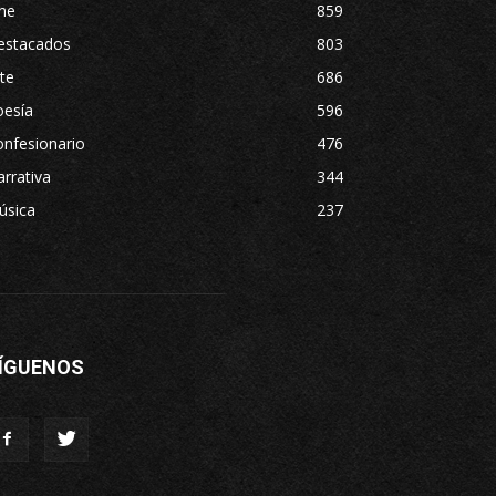
ne
859
estacados
803
te
686
oesía
596
nfesionario
476
rrativa
344
úsica
237
ÍGUENOS