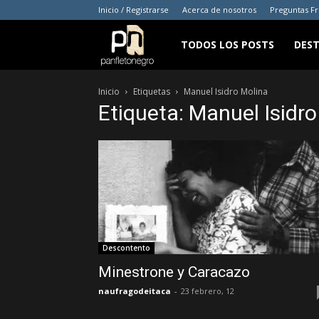
Inicio / Registrarse
Acerca de nosotros
Preguntas F
panfletonegro
TODOS LOS POSTS
DES
Inicio
Etiquetas
Manuel Isidro Molina
Etiqueta: Manuel Isidro
Descontento
Minestrone y Caracazo
naufragodeitaca
-
23 febrero, 12