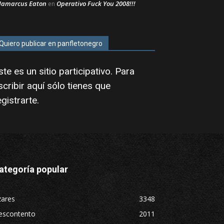
Jamarcus Eaton
Operativo Fuck You 2008!!!
en
Quiero publicar en panfletonegro
ste es un sitio participativo. Para
scribir aquí sólo tienes que
egistrarte
.
ategoría popular
zares
3348
escontento
2011