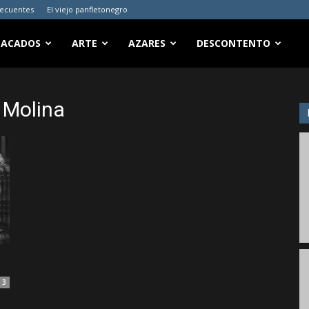
recuentes
El viejo panfletonegro
TACADOS
ARTE
AZARES
DESCONTENTO
 Molina
3