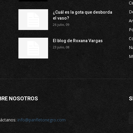
Ci
D
¿Cuál es la gota que desborda
el vaso?
Ar
26 julio, 09
P
Co
El blog de Roxana Vargas
Na
23 julio, 08
M
BRE NOSOTROS
S
áctanos:
info@panfletonegro.com