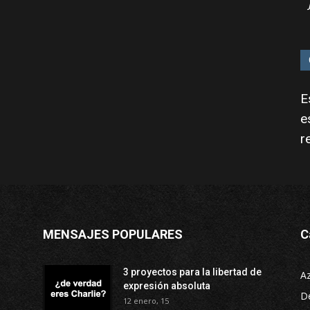
E
e
r
MENSAJES POPULARES
C
3 proyectos para la libertad de
A
expresión absoluta
D
12 enero, 15