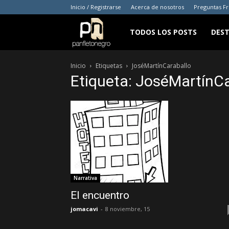
Inicio / Registrarse
Acerca de nosotros
Preguntas F
panfletonegro
TODOS LOS POSTS
DES
Inicio
Etiquetas
JoséMartínCaraballo
Etiqueta: JoséMartínCa
Narrativa
El encuentro
jomacavi
-
8 noviembre, 15