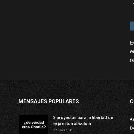
E
e
r
MENSAJES POPULARES
C
3 proyectos para la libertad de
A
expresión absoluta
D
12 enero, 15