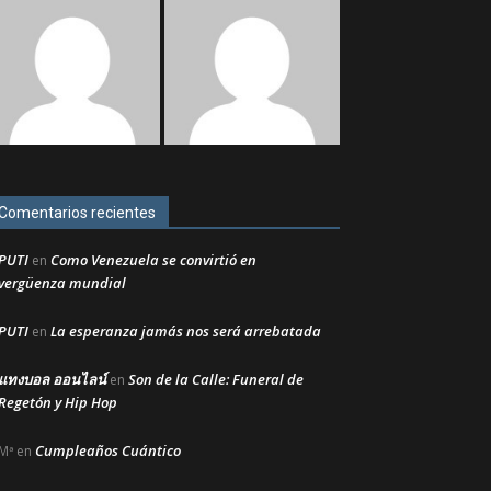
Comentarios recientes
PUTI
Como Venezuela se convirtió en
en
vergüenza mundial
PUTI
La esperanza jamás nos será arrebatada
en
แทงบอล ออนไลน์
Son de la Calle: Funeral de
en
Regetón y Hip Hop
Cumpleaños Cuántico
Mª
en