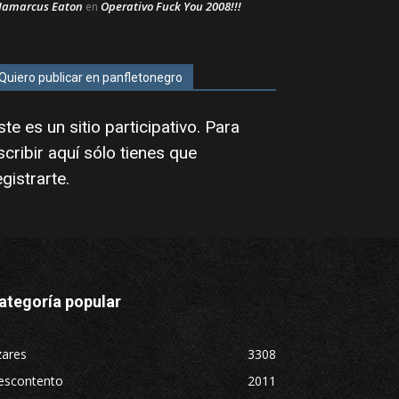
Jamarcus Eaton
Operativo Fuck You 2008!!!
en
Quiero publicar en panfletonegro
ste es un sitio participativo. Para
scribir aquí sólo tienes que
egistrarte
.
ategoría popular
zares
3308
escontento
2011