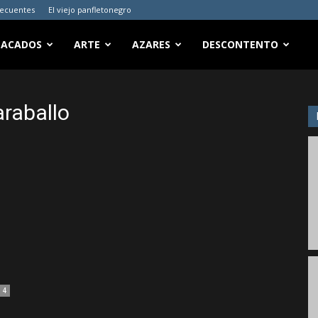
recuentes
El viejo panfletonegro
TACADOS
ARTE
AZARES
DESCONTENTO
raballo
4