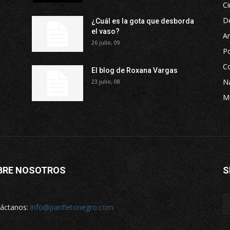
Ci
D
¿Cuál es la gota que desborda
el vaso?
Ar
26 julio, 09
P
Co
El blog de Roxana Vargas
Na
23 julio, 08
M
BRE NOSOTROS
S
áctanos:
info@panfletonegro.com