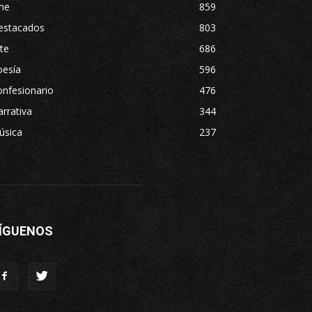
ne
859
estacados
803
te
686
oesía
596
nfesionario
476
rrativa
344
úsica
237
ÍGUENOS