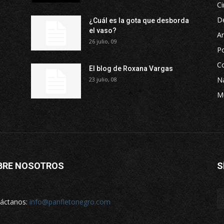
Ci
D
¿Cuál es la gota que desborda
el vaso?
Ar
26 julio, 09
P
Co
El blog de Roxana Vargas
Na
23 julio, 08
M
BRE NOSOTROS
S
áctanos:
info@panfletonegro.com