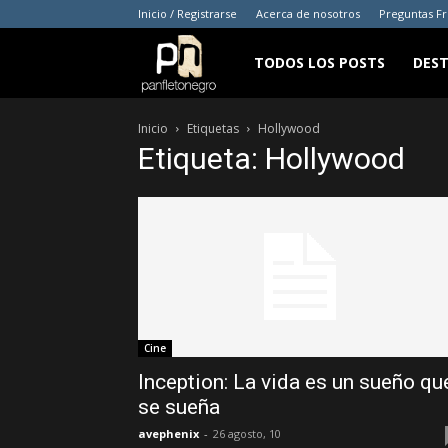
Inicio / Registrarse
Acerca de nosotros
Preguntas F
panfletonegro
TODOS LOS POSTS
DES
Inicio
Etiquetas
Hollywood
Etiqueta: Hollywood
Cine
Inception: La vida es un sueño qu
se sueña
avephenix
-
26 agosto, 10