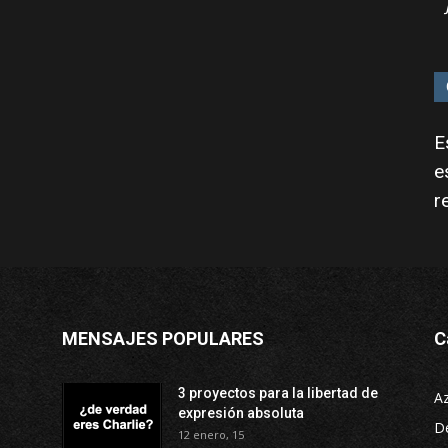
E
e
r
MENSAJES POPULARES
C
3 proyectos para la libertad de
A
expresión absoluta
D
12 enero, 15