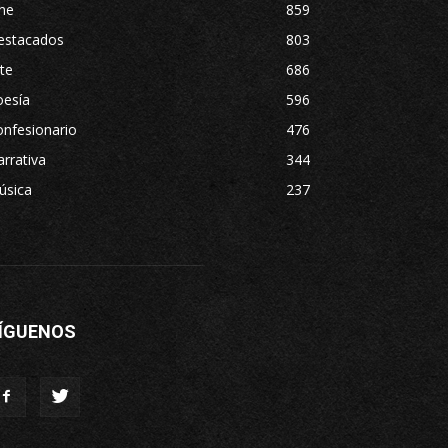
ne
859
estacados
803
te
686
oesía
596
nfesionario
476
rrativa
344
úsica
237
ÍGUENOS