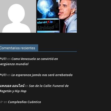
Comentarios recientes
PUTI
Como Venezuela se convirtió en
en
vergüenza mundial
PUTI
La esperanza jamás nos será arrebatada
en
แทงบอล ออนไลน์
Son de la Calle: Funeral de
en
Regetón y Hip Hop
Cumpleaños Cuántico
Mª
en