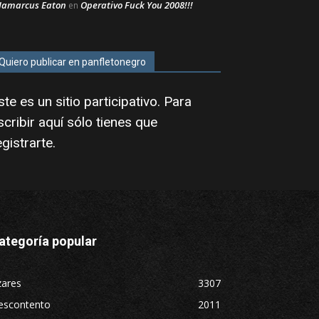
Jamarcus Eaton
Operativo Fuck You 2008!!!
en
Quiero publicar en panfletonegro
ste es un sitio participativo. Para
scribir aquí sólo tienes que
egistrarte
.
ategoría popular
zares
3307
escontento
2011