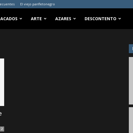
recuentes
El viejo panfletonegro
TACADOS
ARTE
AZARES
DESCONTENTO
e
2