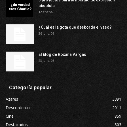
3 proyectos para la libertad de expresión
absoluta
12 enero, 15
¿Cuál es la gota que desborda el vaso?
26 julio, 09
El blog de Roxana Vargas
23 julio, 08
Categoría popular
Azares
3391
Descontento
2011
Cine
859
Destacados
803