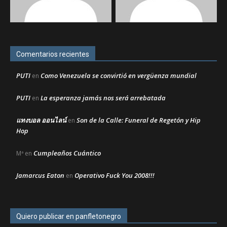
Comentarios recientes
PUTI
Como Venezuela se convirtió en vergüenza mundial
en
PUTI
La esperanza jamás nos será arrebatada
en
แทงบอล ออนไลน์
Son de la Calle: Funeral de Regetón y Hip
en
Hop
Cumpleaños Cuántico
Mª
en
Jamarcus Eaton
Operativo Fuck You 2008!!!
en
Quiero publicar en panfletonegro