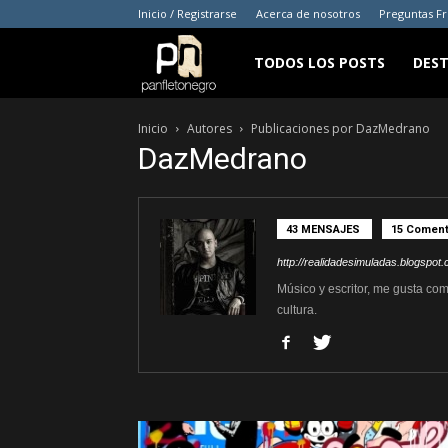
Inicio / Registrarse
Acerca de nosotros
Preguntas F
panfletonegro
TODOS LOS POSTS
DES
Inicio
Autores
Publicaciones por DazMedrano
DazMedrano
43 MENSAJES
15 Coment
http://realidadesimuladas.blogspot
Músico y escritor, me gusta comp
cultura.