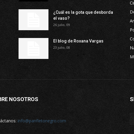
Ci
D
¿Cuál es la gota que desborda
el vaso?
Ar
26 julio, 09
P
Co
El blog de Roxana Vargas
Na
23 julio, 08
M
BRE NOSOTROS
S
áctanos:
info@panfletonegro.com