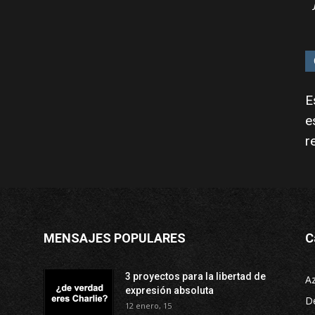
E
e
r
MENSAJES POPULARES
C
3 proyectos para la libertad de
A
expresión absoluta
D
12 enero, 15