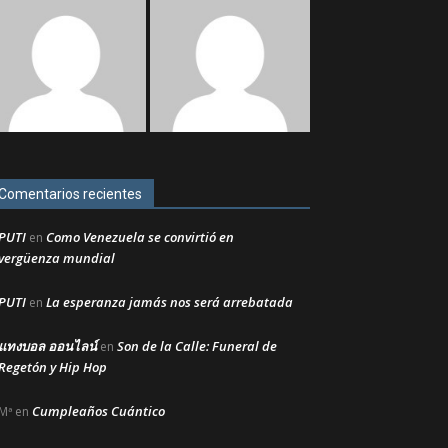
Comentarios recientes
PUTI
Como Venezuela se convirtió en
en
vergüenza mundial
PUTI
La esperanza jamás nos será arrebatada
en
แทงบอล ออนไลน์
Son de la Calle: Funeral de
en
Regetón y Hip Hop
Cumpleaños Cuántico
Mª
en