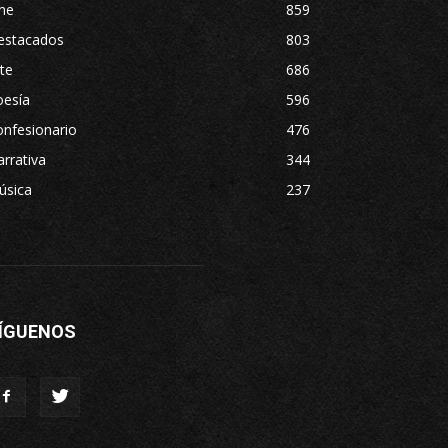
ne
859
estacados
803
te
686
oesía
596
nfesionario
476
rrativa
344
úsica
237
ÍGUENOS