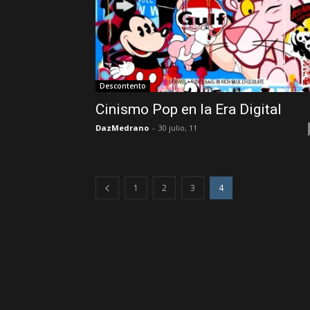
Descontento
Cinismo Pop en la Era Digital
DazMedrano
-
30 julio, 11
1
2
3
4