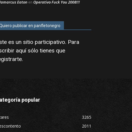
Jamarcus Eaton
Operativo Fuck You 2008!!!
en
Quiero publicar en panfletonegro
ste es un sitio participativo. Para
scribir aquí sólo tienes que
egistrarte
.
ategoría popular
zares
3265
escontento
2011