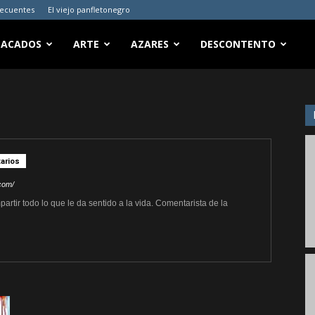
recuentes
El viejo panfletonegro
TACADOS
ARTE
AZARES
DESCONTENTO
arios
.com/
artir todo lo que le da sentido a la vida. Comentarista de la