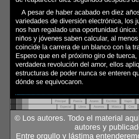
A pesar de haber acabado en diez años
variedades de diversión electrónica, los
nos han regalado una oportunidad única
niños y jóvenes saben calcular, al meno
coincide la carrera de un blanco con la tr
Espero que en el próximo giro de tuerca,
verdadera revolución del amor, ellos apli
estructuras de poder nunca se enteren qu
dónde se equivocaron.
Principal
Poesía
Azares
Escritos
Viajes
Especial
Libros
Asomes
Música
Cine
© Los autores. Todo el material aqu
autores y publica
Entre orgullo y lástima entenderem