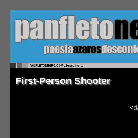
PANFLETONEGRO.COM : Descontento
First-Person Shooter
<
d