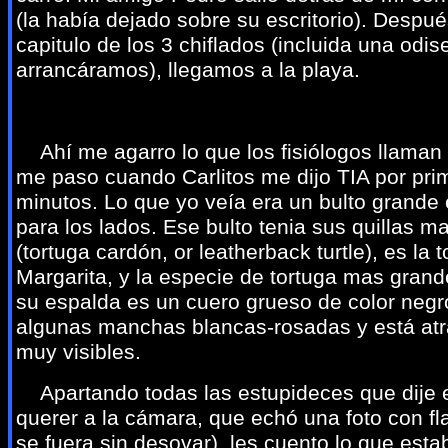
(la había dejado sobre su escritorio). Despu
capitulo de los 3 chiflados (incluida una odi
arrancáramos), llegamos a la playa.
Ahí me agarro lo que los fisiólogos llaman p
me paso cuando Carlitos me dijo TIA por prim
minutos. Lo que yo veía era un bulto grand
para los lados. Ese bulto tenia sus quillas 
(tortuga cardón, or leatherback turtle), es l
Margarita, y la especie de tortuga mas gran
su espalda es un cuero grueso de color negr
algunas manchas blancas-rosadas y está atra
muy visibles.
Apartando todas las estupideces que dije 
querer a la cámara, que echó una foto con f
se fuera sin desovar), les cuento lo que est