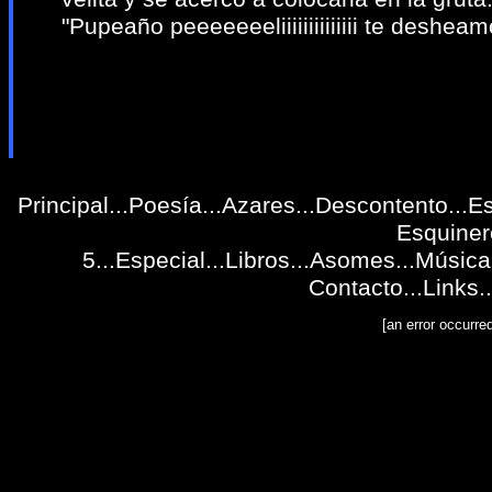
"Pupeaño peeeeeeeliiiiiiiiiiiiii te desheamoo
Principal
...
Poesía
...
Azares
...
Descontento
...
Es
Esquiner
5
...
Especial
...
Libros
...
Asomes
...
Música
Contacto
...
Links
..
[an error occurre