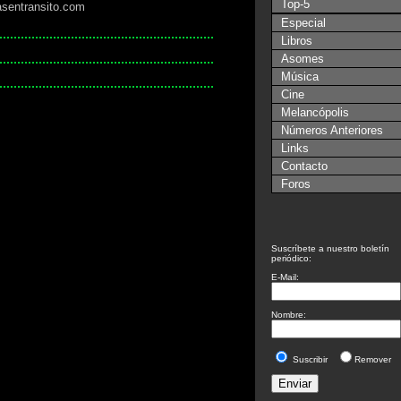
Top-5
asentransito.com
Especial
Libros
Asomes
Música
Cine
Melancópolis
Números Anteriores
Links
Contacto
Foros
Suscríbete a nuestro boletín
periódico:
E-Mail:
Nombre:
Suscribir
Remover