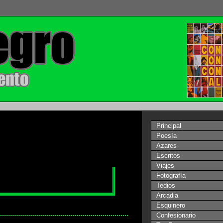
Principal
Poesía
Azares
Escritos
Viajes
Fotografía
Tedios
Arcadia
Esquinero
Confesionario