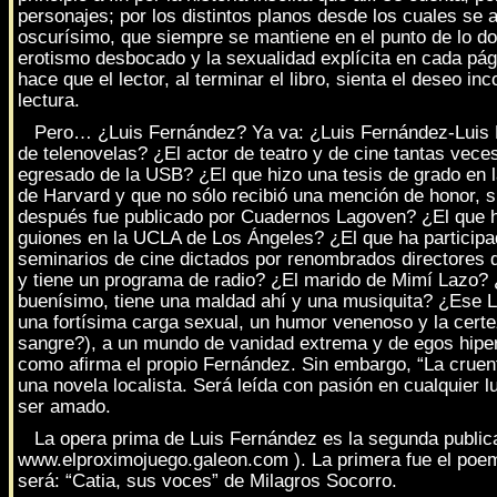
personajes; por los distintos planos desde los cuales se a
oscurísimo, que siempre se mantiene en el punto de lo dol
erotismo desbocado y la sexualidad explícita en cada pá
hace que el lector, al terminar el libro, sienta el deseo inc
lectura.
Pero… ¿Luis Fernández? Ya va: ¿Luis Fernández-Luis 
de telenovelas? ¿El actor de teatro y de cine tantas vece
egresado de la USB? ¿El que hizo una tesis de grado en 
de Harvard y que no sólo recibió una mención de honor, si
después fue publicado por Cuadernos Lagoven? ¿El que h
guiones en la UCLA de Los Ángeles? ¿El que ha participad
seminarios de cine dictados por renombrados directores 
y tiene un programa de radio? ¿El marido de Mimí Lazo?
buenísimo, tiene una maldad ahí y una musiquita? ¿Ese Lu
una fortísima carga sexual, un humor venenoso y la certe
sangre?), a un mundo de vanidad extrema y de egos hipert
como afirma el propio Fernández. Sin embargo, “La cruen
una novela localista. Será leída con pasión en cualquier 
ser amado.
La opera prima de Luis Fernández es la segunda publica
www.elproximojuego.galeon.com ). La primera fue el poema
será: “Catia, sus voces” de Milagros Socorro.