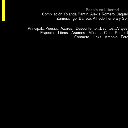
Poesía en Libertad
Compilación Yolanda Pantin, Alexis Romero, Jaquel
Zamora, Igor Barreto, Alfredo Herrera y So
Principal
...
Poesía
...
Azares
...
Descontento
...
Escritos
...
Viajes
Especial...
Libros
...
Asomes
...
Música
...
Cine
...
Punto d
Contacto
...
Links
...
Archivo
...
For