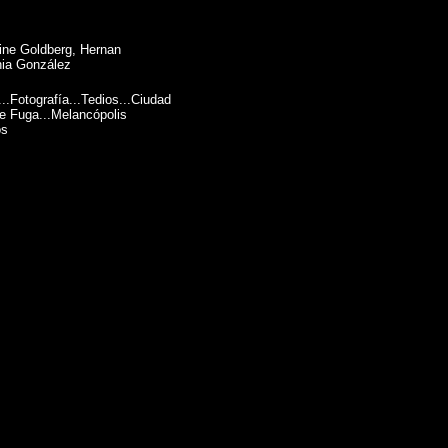
ine Goldberg, Hernan
nia González
...
Fotografía
...
Tedios
...
Ciudad
e Fuga
...
Melancópolis
os