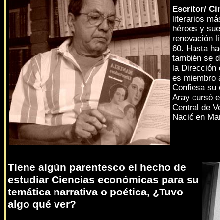
Escritor/ Ci
literarios m
héroes y sue
renovación li
60. Hasta ha
también se d
la Dirección
es miembro a
Confiesa su 
Aray cursó e
Central de V
Nació en Mar
Tiene algún parentesco el hecho de
estudiar Ciencias económicas para su
temática narrativa o poética, ¿Tuvo
algo qué ver?