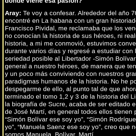
dónde viene esa pasión?
Aray:
Te voy a confesar. Alrededor del año 
encontré en La habana con un gran historiad
Francisco Pividal, me reclamaba que los ve
no conocían la historia de sus héroes, ni re
historia, a mi me conmovió, estuvimos conv
durante varios días y regresé a estudiar con
seriedad posible al Libertador -Simón Bolívar
general a nuestro héroes, de manera que te
y un poco más conviviendo con nuestros gr
paradigmas humanos de la historia. No he p
despegarme de ello, al punto tal de que aho
terminado el tomo 1,2 y 3 de la historia del L
la biografía de Sucre, acaba de ser editado 
de José Martí, en general todos ellos tienen p
“Simón Bolívar ese soy yo”, “Simón Rodrígu
yo”, “Manuela Saenz ese soy yo”, creo que n
somos Manuela, Bolívar, Martí.