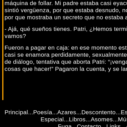
máquina de follar. Mi padre estaba casi eya
sintió vergüenza, por que estaba desnudo, n
por que mostraba un secreto que no estaba a
- Ajá, qué sueños tienes. Patri, ¿Hemos ter
vamos?
Fueron a pagar en caja: en ese momento est
casi se enamora perdidamente, sexualmente 
de diálogo, tentativa que aborta Patri: “¡ve
cosas que hacer!” Pagaron la cuenta, y se la
Principal
...
Poesía
...Azares...
Descontento
...
Es
Especial
...
Libros
...
Asomes
...
Mú
Fuga
...
Contacto
...
Links
...