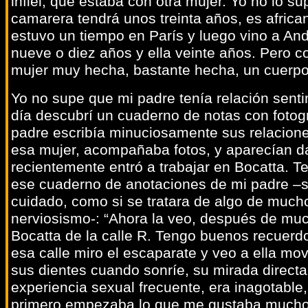
infiel, que estaba con otra mujer. Yo no lo s
camarera tendrá unos treinta años, es africa
estuvo un tiempo en París y luego vino a An
nueve o diez años y ella veinte años. Pero 
mujer muy hecha, bastante hecha, un cuerpo
Yo no supe que mi padre tenía relación sent
día descubrí un cuaderno de notas con fotogr
padre escribía minuciosamente sus relacion
esa mujer, acompañaba fotos, y aparecían da
recientemente entró a trabajar en Bocatta. T
ese cuaderno de anotaciones de mi padre –s
cuidado, como si se tratara de algo de mucho 
nerviosismo-: “Ahora la veo, después de muc
Bocatta de la calle R. Tengo buenos recuerd
esa calle miro el escaparate y veo a ella mov
sus dientes cuando sonríe, su mirada direct
experiencia sexual frecuente, era inagotable, 
primero empezaba lo que me gustaba mucho,