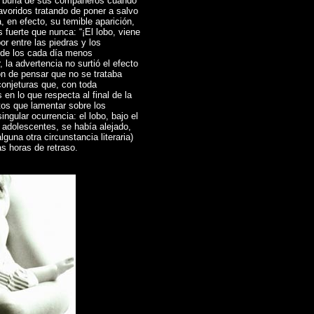
cía burla de sus compañeros cuando
spavoridos tratando de poner a salvo
a, en efecto, su temible aparición,
 fuerte que nunca: “¡El lobo, viene
r entre las piedras y los
 de los cada día menos
la advertencia no surtió el efecto
on de pensar que no se trataba
conjeturas que, con toda
 en lo que respecta al final de la
ctos que lamentar sobre los
ngular ocurrencia: el lobo, bajo el
s adolescentes, se había alejado,
una otra circunstancia literaria)
s horas de retraso.