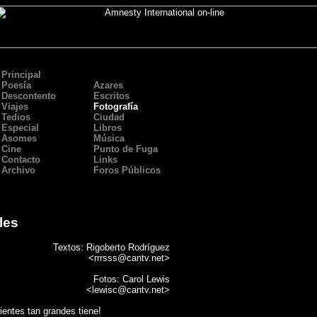
Principal
Poesía
Azares
Descontento
Escritos
Viajes
Fotografía
Tedios
Ciudad
Especial
Libros
Asomes
Música
Cine
Punto de Fuga
Contacto
Links
Archivo
Foros Públicos
les
Textos: Rigoberto Rodríguez
<
rrrsss@cantv.net
>
Fotos: Carol Lewis
<
lewisc@cantv.net
>
ientes tan grandes tiene!