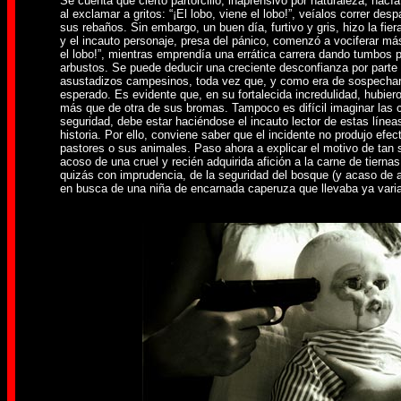
Se cuenta que cierto partorcillo, inaprensivo por naturaleza, ha
al exclamar a gritos: “¡El lobo, viene el lobo!”, veíalos correr de
sus rebaños. Sin embargo, un buen día, furtivo y gris, hizo la fier
y el incauto personaje, presa del pánico, comenzó a vociferar más
el lobo!”, mientras emprendía una errática carrera dando tumbos po
arbustos. Se puede deducir una creciente desconfianza por parte
asustadizos campesinos, toda vez que, y como era de sospechar, 
esperado. Es evidente que, en su fortalecida incredulidad, hubier
más que de otra de sus bromas. Tampoco es difícil imaginar las 
seguridad, debe estar haciéndose el incauto lector de estas líneas
historia. Por ello, conviene saber que el incidente no produjo efe
pastores o sus animales. Paso ahora a explicar el motivo de tan si
acoso de una cruel y recién adquirida afición a la carne de tierna
quizás con imprudencia, de la seguridad del bosque (y acaso de alg
en busca de una niña de encarnada caperuza que llevaba ya varia