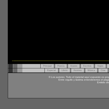
Principal
Poesía
Azares
Escritos
Viajes
Especial
Libros
Asomes
Música
Cine
© Los autores. Todo el material aquí expuesto es pro
Entre orgullo y lástima entenderemos el pla
Emitido d