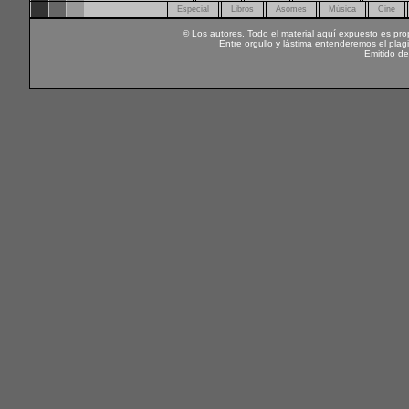
Especial
Libros
Asomes
Música
Cine
© Los autores. Todo el material aquí expuesto es pro
Entre orgullo y lástima entenderemos el pla
Emitido d