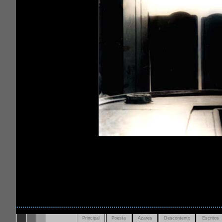
Principal
Poesía
Azares
Descontento
Escritos