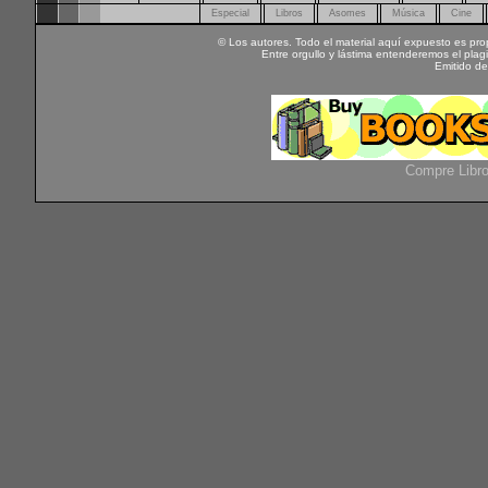
Especial
Libros
Asomes
Música
Cine
© Los autores. Todo el material aquí expuesto es pro
Entre orgullo y lástima entenderemos el pla
Emitido d
Compre Libr