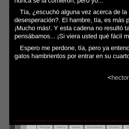
nunca se la comieron, pero yo...
Tía, ¿escuchó alguna vez acerca de la 
desesperación?. El hambre, tía, es más p
¡Mucho más!. Y esta cadena no resultó t
pensábamos... ¡Si viera usted qué fácil m
Espero me perdone, tía, pero ya entendí
gatos hambrientos por entrar en su cuart
<
hecto
Principal
Poesía
Azares
Descontento
Escritos
Vi