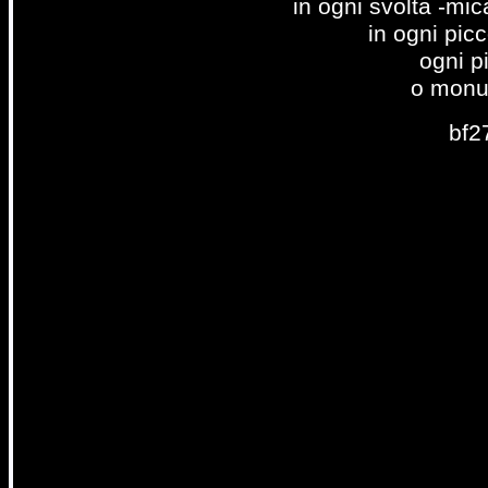
in ogni svolta -mi
in ogni pic
ogni p
o monu
bf2