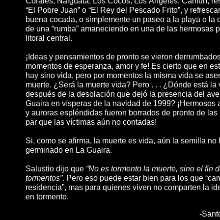
Corales, Naiguatá, Los Cocos, Los Ángeles, Camurí; re
“El Pobre Juan” o “El Rey del Pescado Frito”, y refresc
buena cocada, o simplemente un paseo a la playa o la 
de una “rumba” amaneciendo en una de las hermosas p
litoral central.
¡Ideas y pensamientos de pronto se vieron derrumbados
momentos de esperanza, amor y fe! Es cierto que en e
hay sino vida, pero por momentos la misma vida se ase
muerte. ¿Será la muerte vida? Pero . . . ¿Dónde está la 
después de la desolación que dejó la presencia del ave
Guaira en vísperas de la navidad de 1999? ¡Hermosos 
y auroras espléndidas fueron borrados de pronto de las
par que las víctimas aún no contadas!
Si, como se afirma, la muerte es vida, aún la semilla no
germinado en La Guaira.
Salustio dijo que
“No es tormento la muerte, sino el fin d
tormentos”
. Pero eso puede estar bien para los que “ca
residencia”, mas para quienes viven no comparten la ide
en tormento.
-
Sant