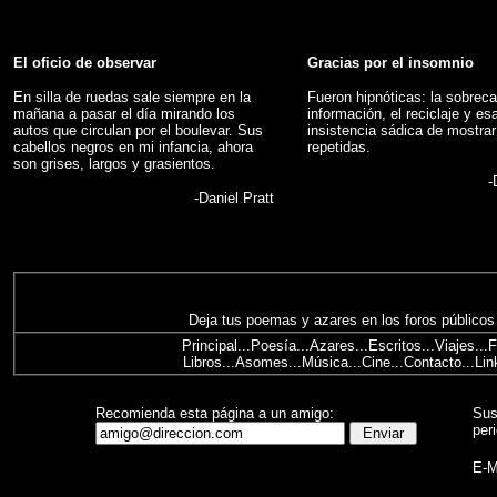
El oficio de observar
Gracias por el insomnio
En silla de ruedas sale siempre en la
Fueron hipnóticas: la sobrec
mañana a pasar el día mirando los
información, el reciclaje y es
autos que circulan por el boulevar. Sus
insistencia sádica de mostra
cabellos negros en mi infancia, ahora
repetidas.
son grises, largos y grasientos.
-
-
Daniel Pratt
Deja tus poemas y azares en los foros públicos
Principal...
Poesía
...
Azares
...
Escritos
...
Viajes
...
F
Libros
...
Asomes
...
Música
...
Cine
...
Contacto
...
Lin
Recomienda esta página a un amigo:
Sus
per
E-M