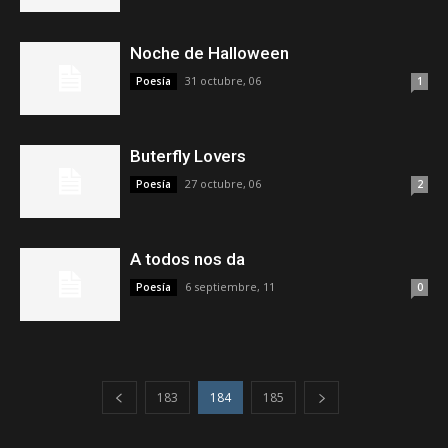
Noche de Halloween
31 octubre, 06
Poesía
1
Buterfly Lovers
27 octubre, 06
Poesía
2
A todos nos da
6 septiembre, 11
Poesía
0
183
184
185