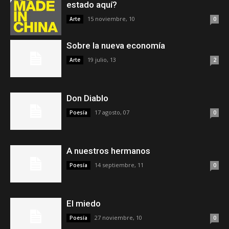
estado aquí?
15 noviembre, 10
Arte
0
Sobre la nueva economía
19 julio, 13
Arte
2
Don Diablo
17 agosto, 07
Poesía
0
A nuestros hermanos
14 septiembre, 11
Poesía
0
El miedo
27 noviembre, 10
Poesía
0