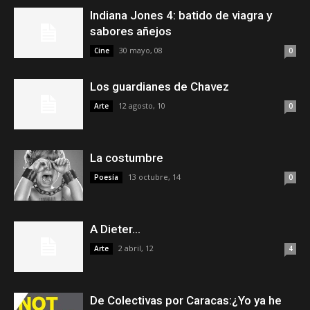
Indiana Jones 4: batido de viagra y
sabores añejos
30 mayo, 08
Cine
0
Los guardianes de Chavez
12 agosto, 10
Arte
0
La costumbre
13 octubre, 14
Poesía
0
A Dieter…
2 abril, 12
Arte
4
De Colectivas por Caracas:¿Yo ya he