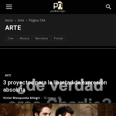
panfletonegro
Inicio
Arte
Página 184
ARTE
Cine
Música
Narrativa
Poesía
ARTE
3 proyectos para la libertad de expresión
absoluta
Víctor Mosqueda Allegri
-
12 enero, 15